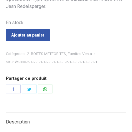
Jean Redelsperger.
En stock
Ajouter au panier
Catégories :
2. BOITES METEORITES
,
Eucrites Vesta
SKU:
dt-008-2-1-2-1-1-1-2-1-1-1-1-1-2-1-1-1-1-1-1-1-1-1
Partager ce produit
Partager
Partager
Partager
sur
sur
sur
Facebook
Twitter
WhatsApp
Description