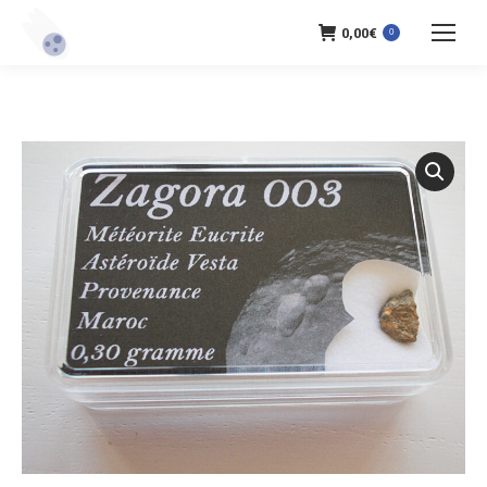
0,00
€
0