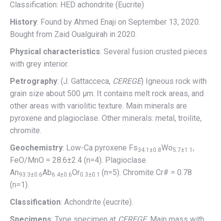
Classification: HED achondrite (Eucrite)
History
: Found by Ahmed Enaji on September 13, 2020.
Bought from Zaid Oualguirah in 2020.
Physical characteristics
: Several fusion crusted pieces
with grey interior.
Petrography
: (J. Gattacceca,
CEREGE
) Igneous rock with
grain size about 500 µm. It contains melt rock areas, and
other areas with variolitic texture. Main minerals are
pyroxene and plagioclase. Other minerals: metal, troilite,
chromite.
Geochemistry
: Low-Ca pyroxene Fs
Wo
,
34.1±0.8
5.7±1.1
FeO/MnO = 28.6±2.4 (n=4). Plagioclase
An
Ab
Or
(n=5). Chromite Cr# = 0.78
93.3±0.6
6.4±0.6
0.3±0.1
(n=1).
Classification
: Achondrite (eucrite).
Specimens
: Type specimen at
CEREGE
. Main mass with