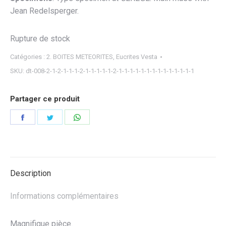
Jean Redelsperger.
Rupture de stock
Catégories :
2. BOITES METEORITES
,
Eucrites Vesta
SKU:
dt-008-2-1-2-1-1-1-2-1-1-1-1-1-2-1-1-1-1-1-1-1-1-1-1-1-1-1-1
Partager ce produit
Partager
Partager
Partager
sur
sur
sur
Facebook
Twitter
WhatsApp
Description
Informations complémentaires
Magnifique pièce.