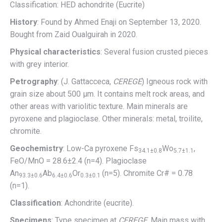
Classification: HED achondrite (Eucrite)
History
: Found by Ahmed Enaji on September 13, 2020.
Bought from Zaid Oualguirah in 2020.
Physical characteristics
: Several fusion crusted pieces
with grey interior.
Petrography
: (J. Gattacceca,
CEREGE
) Igneous rock with
grain size about 500 µm. It contains melt rock areas, and
other areas with variolitic texture. Main minerals are
pyroxene and plagioclase. Other minerals: metal, troilite,
chromite.
Geochemistry
: Low-Ca pyroxene Fs
Wo
,
34.1±0.8
5.7±1.1
FeO/MnO = 28.6±2.4 (n=4). Plagioclase
An
Ab
Or
(n=5). Chromite Cr# = 0.78
93.3±0.6
6.4±0.6
0.3±0.1
(n=1).
Classification
: Achondrite (eucrite).
Specimens
: Type specimen at
CEREGE
. Main mass with