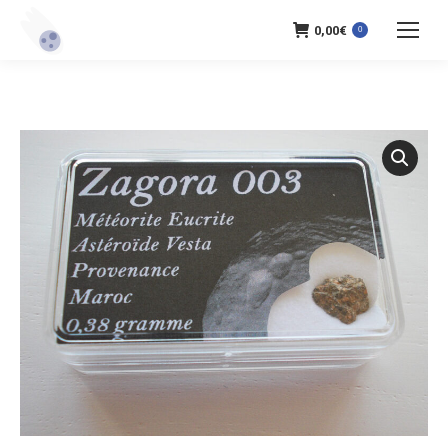
0,00
€
0