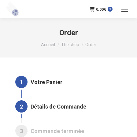
0,00
€
0
Order
Vous êtes ici :
Accueil
The shop
Order
1
Votre Panier
2
Détails de Commande
3
Commande terminée