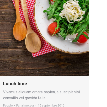
Lunch time
Vivamus aliquam ornare sapien, a suscipit nisi
convallis vel gravida felis.
People
Par
allmeteor
15 septembre 2016