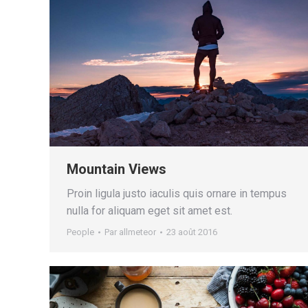
Mountain Views
Proin ligula justo iaculis quis ornare in tempus
nulla for aliquam eget sit amet est.
People
Par
allmeteor
23 août 2016