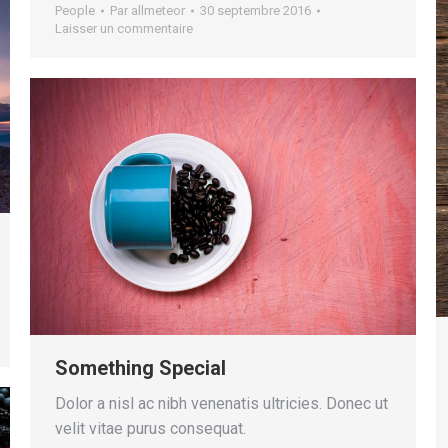
People
Par
allmeteor
30 septembre 2016
Laisser un commentaire
Something Special
Dolor a nisl ac nibh venenatis ultricies. Donec ut
velit vitae purus consequat.