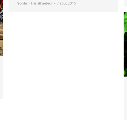
People
Par
allmeteor
7 août 2016