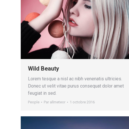
Wild Beauty
Lorem tesque a nisl ac nibh venenatis ultricies.
Donec ut velit vitae purus consequat dolor amet
feugiat in sed.
People
Par
allmeteor
1 octobre 2016