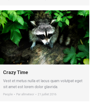
Crazy Time
Vest et metus nulla et lacus quam volutpat eget
sit amet est lorem dolor glavrida.
People
Par
allmeteor
21 juillet 2016