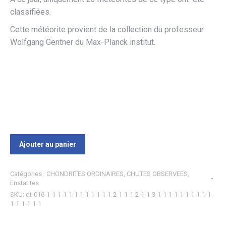
classifiées.
Cette météorite provient de la collection du professeur
Wolfgang Gentner du Max-Planck institut.
Ajouter au panier
Catégories :
CHONDRITES ORDINAIRES
,
CHUTES OBSERVEES
,
Enstatites
SKU:
dt-016-1-1-1-1-1-1-1-1-1-1-1-1-2-1-1-1-2-1-1-3-1-1-1-1-1-1-1-1-1-1-
1-1-1-1-1-1