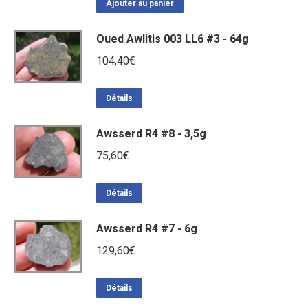
Ajouter au panier
Oued Awlitis 003 LL6 #3 - 64g
104,40
€
Détails
Awsserd R4 #8 - 3,5g
75,60
€
Détails
Awsserd R4 #7 - 6g
129,60
€
Détails