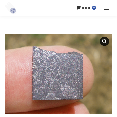
0,00
€
0