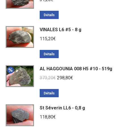
Détails
VINALES L6 #5 - 8 g
115,20
€
Détails
AL HAGGOUNIA 008 H5 #10 - 519g
Le
Le
373,20
€
298,80
€
prix
prix
initial
actuel
Détails
était :
est :
St Séverin LL6 - 0,8 g
373,20€.
298,80€.
118,80
€