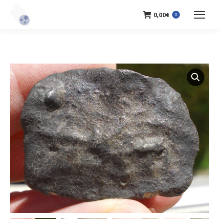
0,00
€
0