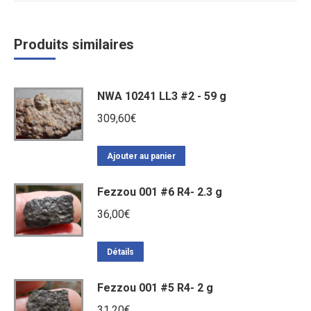
Produits similaires
NWA 10241 LL3 #2 - 59 g
309,60
€
Ajouter au panier
Fezzou 001 #6 R4- 2.3 g
36,00
€
Détails
Fezzou 001 #5 R4- 2 g
31,20
€