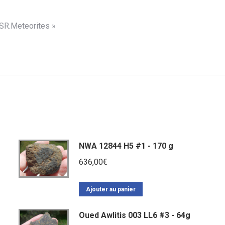
 SR.Meteorites »
NWA 12844 H5 #1 - 170 g
636,00
€
Ajouter au panier
Oued Awlitis 003 LL6 #3 - 64g