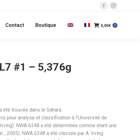
La
La
page
page
Contact
Boutique
Facebook
Instagram
0,00
€
0
s'ouvre
s'ouvre
dans
dans
une
une
nouvelle
nouvelle
L7 #1 – 5,376g
fenêtre
fenêtre
a été trouvée dans le Sahara.
is pour analyse et classification à l’Université de
. Irving). NWA 6348 a été déterminée comme étant une
al. , 2005). NWA 6348 a été classée par A. Irving