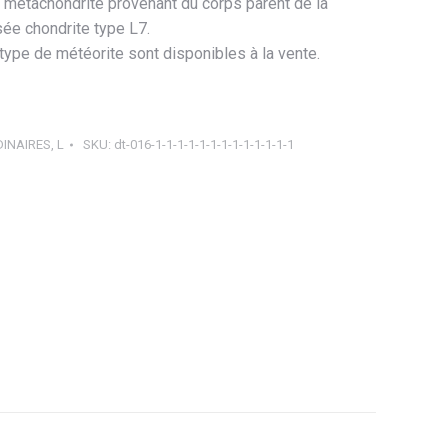
 métachondrite provenant du corps parent de la
sée chondrite type L7.
ype de météorite sont disponibles à la vente.
INAIRES
,
L
SKU:
dt-016-1-1-1-1-1-1-1-1-1-1-1-1-1
ager
tsApp