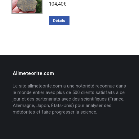
104,40
€
Détails
Allmeteorite.com
Le site allmeteorite.com a une notoriété reconnue dans
le monde entier avec plus de 500 clients satisfaits à ce
jour et des partenariats avec des scientifiques (France,
Allemagne, Japon, États-Unis) pour analyser des
météorites et faire progresser la science.