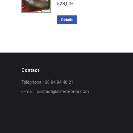
528,00
€
Détails
Contact
Téléphone : 06 84 84 40 21
E-mail : contact@allmeteorite.com