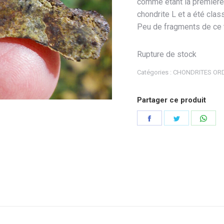
comme étant la première
chondrite L et a été clas
Peu de fragments de ce t
Rupture de stock
Catégories :
CHONDRITES ORD
Partager ce produit
Partager
Partager
Part
sur
sur
sur
Facebook
Twitter
Wha