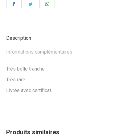
Partager
Partager
Partager
sur
sur
sur
Facebook
Twitter
WhatsApp
Description
Informations complémentaires
Très belle tranche.
Très rare.
Livrée avec certificat.
Produits similaires