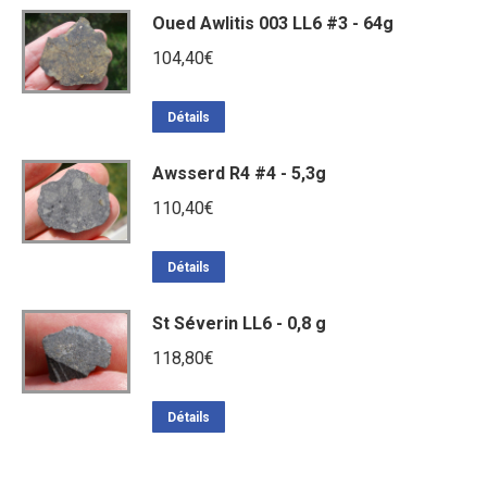
Oued Awlitis 003 LL6 #3 - 64g
104,40
€
Détails
Awsserd R4 #4 - 5,3g
110,40
€
Détails
St Séverin LL6 - 0,8 g
118,80
€
Détails