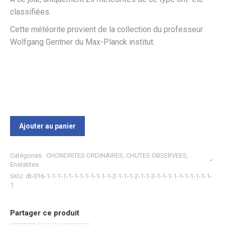
classifiées.
Cette météorite provient de la collection du professeur
Wolfgang Gentner du Max-Planck institut.
Ajouter au panier
Catégories :
CHONDRITES ORDINAIRES
,
CHUTES OBSERVEES
,
Enstatites
SKU:
dt-016-1-1-1-1-1-1-1-1-1-1-1-1-2-1-1-1-2-1-1-3-1-1-1-1-1-1-1-1-1-1-
1
Partager ce produit