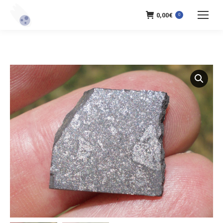
0,00
€
0