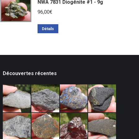
NWA 7831 Diogénite #1 - 9g
96,00
€
Détails
Découvertes récentes