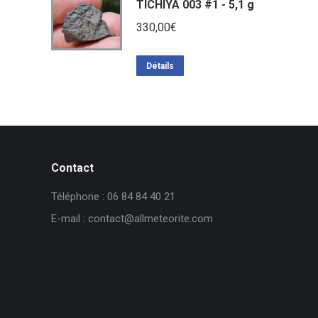
TICHIYA 003 #1 - 5,1 g
330,00
€
Détails
Contact
Téléphone : 06 84 84 40 21
E-mail : contact@allmeteorite.com