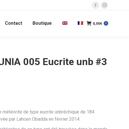
La
La
page
page
Contact
Boutique
Facebook
Instagram
0,00
€
0
s'ouvre
s'ouvre
dans
dans
une
une
nouvelle
nouvelle
NIA 005 Eucrite unb #3
fenêtre
fenêtre
l
e météorite de type eucrite unbréchique de 184
uvée par Lahcen Obadda en février 2014.
€.