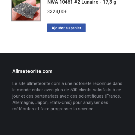
NWA 10461 #2 Lunaire - 17,3 g
3324,00
€
Ajouter au panier
Allmeteorite.com
Le site allmeteorite.com a une notoriété reconnue dans
le monde entier avec plus de 500 clients satisfaits à ce
jour et des partenariats avec des scientifiques (France,
Allemagne, Japon, États-Unis) pour analyser des
météorites et faire progresser la science.