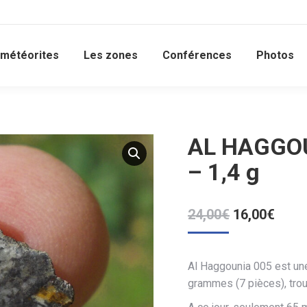
 météorites
Les zones
Conférences
Photos
AL HAGGOU
– 1,4 g
Le
Le
24,00
€
16,00
€
prix
prix
initial
actue
était :
est :
Al Haggounia 005 est un
grammes (7 pièces), tro
24,00€.
16,00