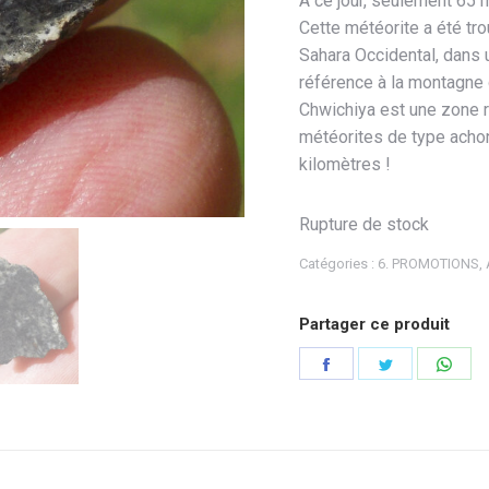
A ce jour, seulement 65 
Cette météorite a été tr
Sahara Occidental, dans 
référence à la montagne 
Chwichiya est une zone r
météorites de type achon
kilomètres !
Rupture de stock
Catégories :
6. PROMOTIONS
,
Partager ce produit
Partager
Partager
Part
sur
sur
sur
Facebook
Twitter
Wha