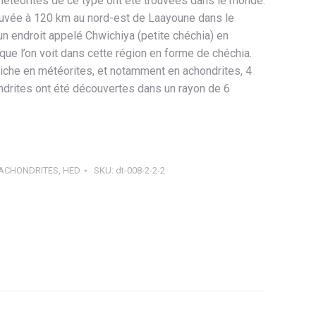
météorites de ce type ont été trouvées dans le monde.
ouvée à 120 km au nord-
est de Laayoune dans le
un endroit appelé Chwichiya (petite chéchia) en
que l’on voit dans cette région en forme de chéchia.
iche en météorites, et notamment en achondrites, 4
drites ont été découvertes dans un rayon de 6
ACHONDRITES
,
HED
SKU:
dt-008-2-2-2
ager
tsApp