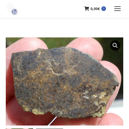
0,00
€
0