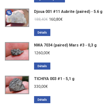
Djoua 001 #11 Aubrite (paired) - 5.6 g
Le
Le
188,40
€
160,80
€
prix
prix
initial
actuel
Détails
était :
est :
NWA 7034 (paired) Mars #3 - 0,3 g
188,40€.
160,80€.
1260,00
€
Détails
TICHIYA 003 #1 - 5,1 g
330,00
€
Détails