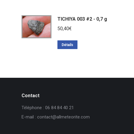
TICHIYA 003 #2 - 0,7 g
50,40
€
Détails
Contact
Téléphone : 06 84 84 40 21
E-mail : contact@allmeteorite.com