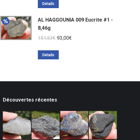
Détails
AL HAGGOUNIA 009 Eucrite #1 -
8,46g
Le
Le
151,63
€
93,00
€
prix
prix
initial
actuel
Détails
était :
est :
151,63€.
93,00€.
Découvertes récentes