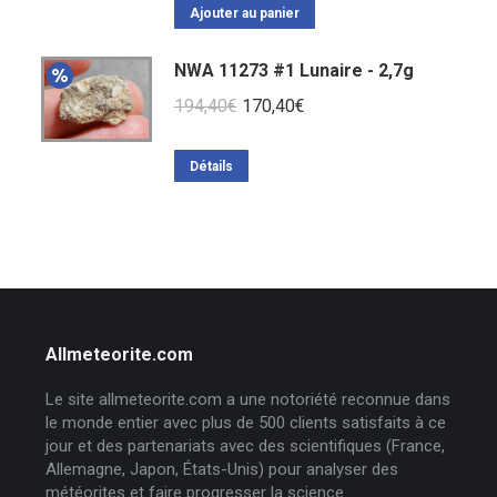
initial
actuel
Ajouter au panier
était :
est :
NWA 11273 #1 Lunaire - 2,7g
320,00€.
230,00€.
Le
Le
194,40
€
170,40
€
prix
prix
initial
actuel
Détails
était :
est :
194,40€.
170,40€.
Allmeteorite.com
Le site allmeteorite.com a une notoriété reconnue dans
le monde entier avec plus de 500 clients satisfaits à ce
jour et des partenariats avec des scientifiques (France,
Allemagne, Japon, États-Unis) pour analyser des
météorites et faire progresser la science.