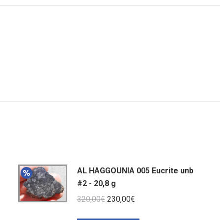
AL HAGGOUNIA 005 Eucrite unb
#2 - 20,8 g
Le
Le
320,00
€
230,00
€
prix
prix