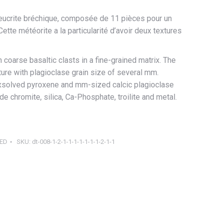
 eucrite bréchique, composée de 11 pièces pour un
tte météorite a la particularité d’avoir deux textures
 coarse basaltic clasts in a fine-grained matrix. The
xture with plagioclase grain size of several mm.
xsolved pyroxene and mm-sized calcic plagioclase
de chromite, silica, Ca-Phosphate, troilite and metal.
ED
SKU:
dt-008-1-2-1-1-1-1-1-1-1-2-1-1
ager
tsApp