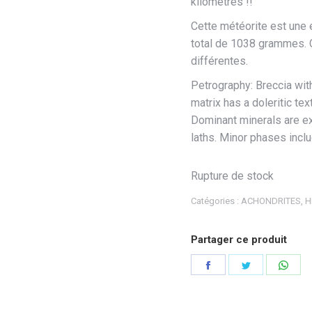
kilomètres !!
Cette météorite est une
total de 1038 grammes. Ce
différentes.
Petrography: Breccia with
matrix has a doleritic te
Dominant minerals are e
laths. Minor phases inclu
Rupture de stock
Catégories :
ACHONDRITES
,
H
Partager ce produit
Partager
Partager
Part
sur
sur
sur
Facebook
Twitter
Wha