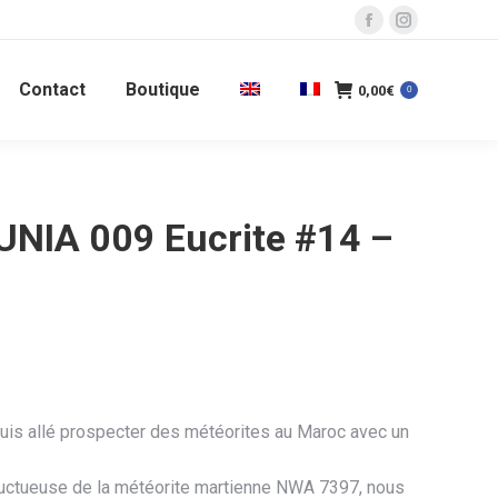
La
La
page
page
Contact
Boutique
Facebook
Instagram
0,00
€
0
s'ouvre
s'ouvre
dans
dans
une
une
nouvelle
nouvelle
NIA 009 Eucrite #14 –
fenêtre
fenêtre
 suis allé prospecter des météorites au Maroc avec un
ructueuse de la météorite martienne NWA 7397, nous