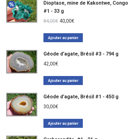
Dioptase, mine de Kakontwe, Congo
#1 - 33 g
Le
Le
84,00
€
40,00
€
prix
prix
initial
actuel
Ajouter au panier
était :
est :
Géode d’agate, Brésil #3 - 794 g
84,00€.
40,00€.
42,00
€
Ajouter au panier
Géode d’agate, Brésil #1 - 450 g
30,00
€
Ajouter au panier