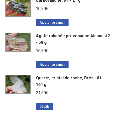
Carborandite, #1 - 21 g
10,80
€
Ajouter au panier
Agate rubanée provenance Alsace #2
- 59 g
16,80
€
Ajouter au panier
Quartz, cristal de roche, Brésil #1 -
164 g
21,60
€
Détails