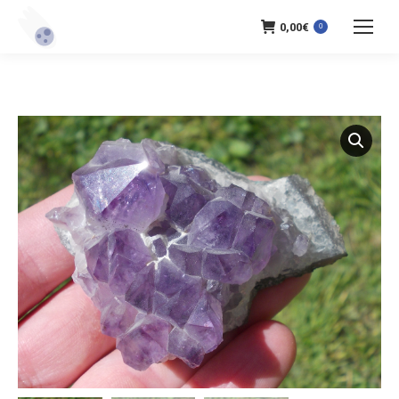
0,00
€
0