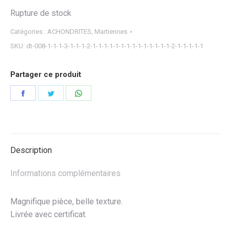
Rupture de stock
Catégories :
ACHONDRITES
,
Martiennes
SKU:
dt-008-1-1-1-3-1-1-1-2-1-1-1-1-1-1-1-1-1-1-1-1-1-1-2-1-1-1-1-1
Partager ce produit
Partager
Partager
Partager
sur
sur
sur
Facebook
Twitter
WhatsApp
Description
Informations complémentaires
Magnifique pièce, belle texture.
Livrée avec certificat.