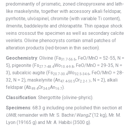
predominantly of prismatic, zoned clinopyroxene and lath-
like maskelynite, together with accessory alkali feldspar,
pyrrhotite, ulvöspinel, chromite (with variable Ti content),
ilmenite, baddeleyite and chlorapatite. Thin opaque shock
veins crosscut the specimen as well as secondary calcite
veinlets. Olivine phenocrysts contain small patches of
alteration products (red-brown in thin section).
Geochemistry
: Olivine (Fa
, FeO/MnO = 52-55, N =
31.7-56.6
5), pigeonite (Fs
Wo
, FeO/MnO = 29-35, N =
27.7-48.4
10.4-9.8
3), subcalcic augite (Fs
Wo
, FeO/MnO = 28-
20.7-30.4
32.5-34.6
32, N = 2), maskelynite (An
Or
, N = 2), alkali
47.4-50.5
2.2-1.7
feldspar (Ab
Or
An
).
49.4
34.0
16.7
Classification
: Shergottite (olivine-phyric).
Specimens
: 68.3 g including one polished thin section at
UWB
; remainder with Mr. S. Bachir/
WangZ
(12 kg), Mr. M.
Lyon (19165 g) and Mr. A. Habibi (3500 g).