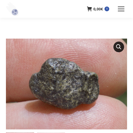
0,00
€
0