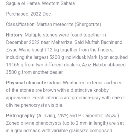
Saguia el Hamra, Western Sahara
Purchased: 2022 Dec
Classification: Martian meteorite (Shergottite)
History
: Multiple stones were found together in
December 2022 near Meharrize. Said Muftah Bachir and
Ziyao Wang bought 12 kg together from the finders,
including the largest 5200 g individual; Mark Lyon acquired
19165 g from two different dealers; Aziz Habibi obtained
3500 g from another dealer.
Physical characteristics
: Weathered exterior surfaces
of the stones are brown with a distinctive knobby
appearance. Fresh interiors are greenish-gray with darker
olivine phenocrysts visible.
Petrography
: (A. Irving,
UWS
, and P. Carpenter,
WUSL
)
Zoned olivine phenocrysts (up to 2 mm in length) are set
in a groundmass with variable grainsize composed