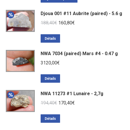
était :
est :
Djoua 001 #11 Aubrite (paired) - 5.6 g
320,00€.
230,00€.
Le
Le
188,40
€
160,80
€
prix
prix
initial
actuel
Détails
était :
est :
NWA 7034 (paired) Mars #4 - 0.47 g
188,40€.
160,80€.
3120,00
€
Détails
NWA 11273 #1 Lunaire - 2,7g
Le
Le
194,40
€
170,40
€
prix
prix
initial
actuel
Détails
était :
est :