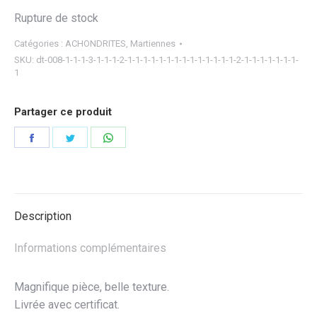
Rupture de stock
Catégories :
ACHONDRITES
,
Martiennes
SKU:
dt-008-1-1-1-3-1-1-1-2-1-1-1-1-1-1-1-1-1-1-1-1-1-1-2-1-1-1-1-1-1-1-
1
Partager ce produit
Partager
Partager
Partager
sur
sur
sur
Facebook
Twitter
WhatsApp
Description
Informations complémentaires
Magnifique pièce, belle texture.
Livrée avec certificat.