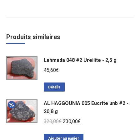
Produits similaires
Lahmada 048 #2 Ureilite - 2,5 g
45,60
€
Détails
AL HAGGOUNIA 005 Eucrite unb #2 -
20,8 g
Le
Le
320,00
€
230,00
€
prix
prix
initial
actuel
Ajouter au panier