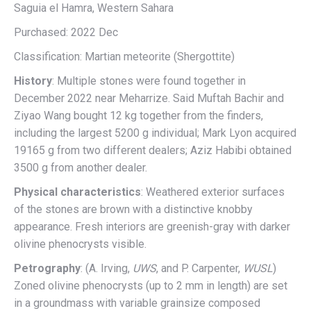
Saguia el Hamra, Western Sahara
Purchased: 2022 Dec
Classification: Martian meteorite (Shergottite)
History
: Multiple stones were found together in
December 2022 near Meharrize. Said Muftah Bachir and
Ziyao Wang bought 12 kg together from the finders,
including the largest 5200 g individual; Mark Lyon acquired
19165 g from two different dealers; Aziz Habibi obtained
3500 g from another dealer.
Physical characteristics
: Weathered exterior surfaces
of the stones are brown with a distinctive knobby
appearance. Fresh interiors are greenish-gray with darker
olivine phenocrysts visible.
Petrography
: (A. Irving,
UWS
, and P. Carpenter,
WUSL
)
Zoned olivine phenocrysts (up to 2 mm in length) are set
in a groundmass with variable grainsize composed