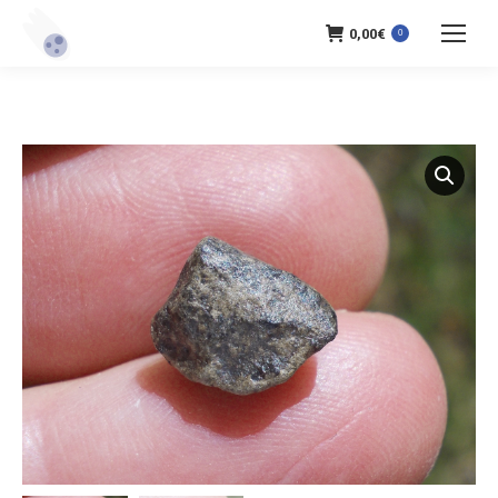
0,00
€
0