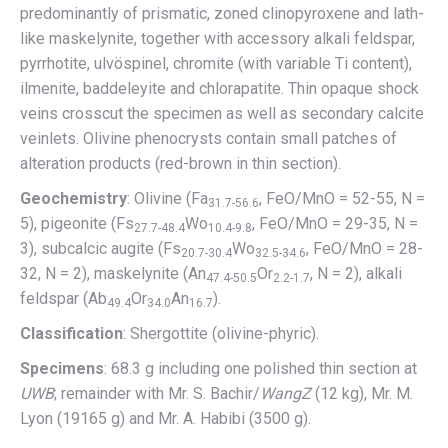
predominantly of prismatic, zoned clinopyroxene and lath-
like maskelynite, together with accessory alkali feldspar,
pyrrhotite, ulvöspinel, chromite (with variable Ti content),
ilmenite, baddeleyite and chlorapatite. Thin opaque shock
veins crosscut the specimen as well as secondary calcite
veinlets. Olivine phenocrysts contain small patches of
alteration products (red-brown in thin section).
Geochemistry
: Olivine (Fa
, FeO/MnO = 52-55, N =
31.7-56.6
5), pigeonite (Fs
Wo
, FeO/MnO = 29-35, N =
27.7-48.4
10.4-9.8
3), subcalcic augite (Fs
Wo
, FeO/MnO = 28-
20.7-30.4
32.5-34.6
32, N = 2), maskelynite (An
Or
, N = 2), alkali
47.4-50.5
2.2-1.7
feldspar (Ab
Or
An
).
49.4
34.0
16.7
Classification
: Shergottite (olivine-phyric).
Specimens
: 68.3 g including one polished thin section at
UWB
; remainder with Mr. S. Bachir/
WangZ
(12 kg), Mr. M.
Lyon (19165 g) and Mr. A. Habibi (3500 g).