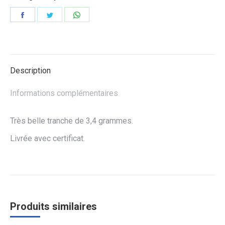
Partager
Partager
Partager
sur
sur
sur
Facebook
Twitter
WhatsApp
Description
Informations complémentaires
Très belle tranche de 3,4 grammes.
Livrée avec certificat.
Produits similaires