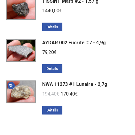
TISSINT Mars #2 - 1,57 g
1440,00
€
Détails
AYDAR 002 Eucrite #7 - 4,9g
79,20
€
Détails
NWA 11273 #1 Lunaire - 2,7g
Le
Le
194,40
€
170,40
€
prix
prix
initial
actuel
Détails
était :
est :
194,40€.
170,40€.