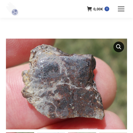
0,00
€
0