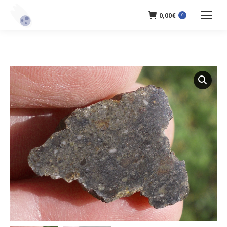
0,00
€
0