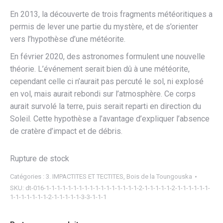
En 2013, la découverte de trois fragments météoritiques a
permis de lever une partie du mystère, et de s’orienter
vers l’hypothèse d’une météorite.
En
février 2020
, des astronomes formulent une nouvelle
théorie. L’événement serait bien dû à une météorite,
cependant celle ci n’aurait pas percuté le sol, ni explosé
en vol, mais aurait rebondi sur l’atmosphère. Ce corps
aurait survolé la terre, puis serait reparti en direction du
Soleil. Cette hypothèse a l’avantage d’expliquer l’absence
de cratère d’impact et de débris.
Rupture de stock
Catégories :
3. IMPACTITES ET TECTITES
,
Bois de la Toungouska
SKU:
dt-016-1-1-1-1-1-1-1-1-1-1-1-1-1-1-1-1-1-2-1-1-1-1-1-2-1-1-1-1-1-1-
1-1-1-1-1-1-1-2-1-1-1-1-1-3-3-1-1-1