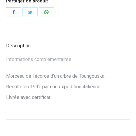
Partager ce produit
Partager
Partager
Partager
sur
sur
sur
Facebook
Twitter
WhatsApp
Description
Informations complémentaires
Morceau de l’écorce d’un arbre de Toungouska.
Récolté en 1992 par une expédition italienne.
Livrée avec certificat.