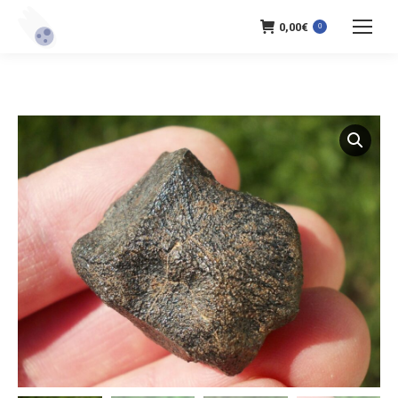
0,00
€
0