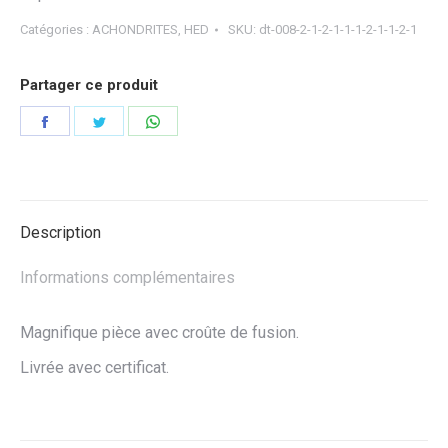
Catégories :
ACHONDRITES
,
HED
SKU:
dt-008-2-1-2-1-1-1-2-1-1-2-1
Partager ce produit
Partager
Partager
Partager
sur
sur
sur
Facebook
Twitter
WhatsApp
Description
Informations complémentaires
Magnifique pièce avec croûte de fusion.
Livrée avec certificat.