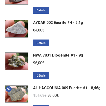
Détails
AYDAR 002 Eucrite #4 - 5,1g
84,00
€
Détails
NWA 7831 Diogénite #1 - 9g
96,00
€
Détails
AL HAGGOUNIA 009 Eucrite #1 - 8,46g
Le
Le
151,63
€
93,00
€
prix
prix