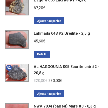
Zagora 003 Eucrite #1 - 4,5 g
67,20
€
Ajouter au panier
Lahmada 048 #2 Ureilite - 2,5 g
45,60
€
Détails
AL HAGGOUNIA 005 Eucrite unb #2 -
20,8 g
Le
Le
320,00
€
230,00
€
prix
prix
initial
actuel
Ajouter au panier
était :
est :
NWA 7034 (paired) Mars #3 - 0,3 g
320,00€.
230,00€.