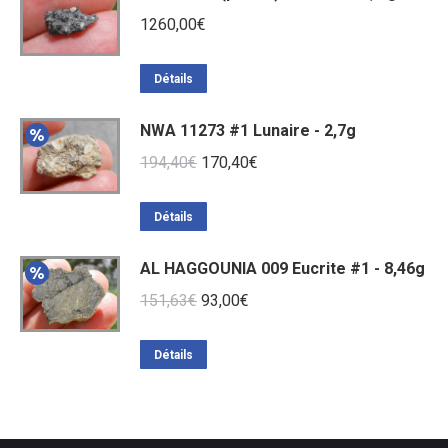
1260,00
€
Détails
NWA 11273 #1 Lunaire - 2,7g
Le
Le
194,40
€
170,40
€
prix
prix
initial
actuel
Détails
était :
est :
AL HAGGOUNIA 009 Eucrite #1 - 8,46g
194,40€.
170,40€.
Le
Le
151,63
€
93,00
€
prix
prix
initial
actuel
Détails
était :
est :
151,63€.
93,00€.