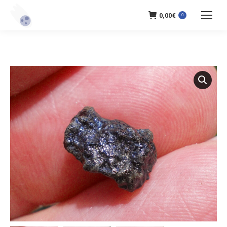
0,00
€
0