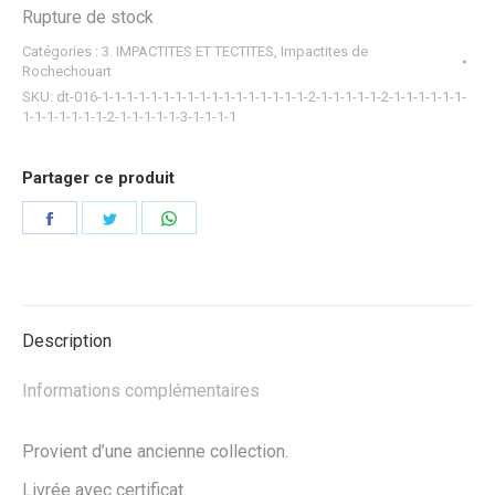
Rupture de stock
Catégories :
3. IMPACTITES ET TECTITES
,
Impactites de
Rochechouart
SKU:
dt-016-1-1-1-1-1-1-1-1-1-1-1-1-1-1-1-1-1-2-1-1-1-1-1-2-1-1-1-1-1-1-
1-1-1-1-1-1-1-2-1-1-1-1-1-3-1-1-1-1
Partager ce produit
Partager
Partager
Partager
sur
sur
sur
Facebook
Twitter
WhatsApp
Description
Informations complémentaires
Provient d’une ancienne collection.
Livrée avec certificat.