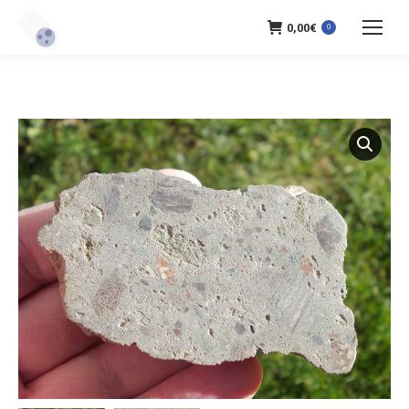
0,00
€
0