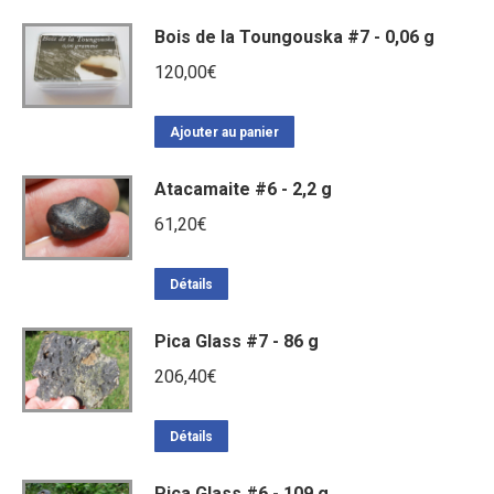
Bois de la Toungouska #7 - 0,06 g
120,00
€
Ajouter au panier
Atacamaite #6 - 2,2 g
61,20
€
Détails
Pica Glass #7 - 86 g
206,40
€
Détails
Pica Glass #6 - 109 g