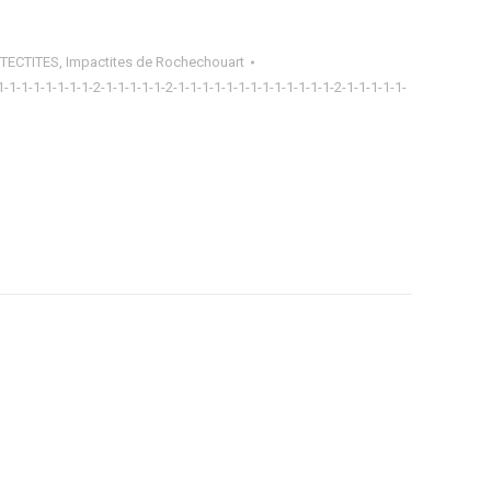
 TECTITES
,
Impactites de Rochechouart
1-1-1-1-1-1-1-1-2-1-1-1-1-1-2-1-1-1-1-1-1-1-1-1-1-1-1-1-2-1-1-1-1-1-
ager
tsApp