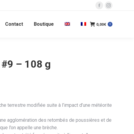
La
La
page
page
Contact
Boutique
Facebook
Instagram
0,00
€
0
s'ouvre
s'ouvre
dans
dans
une
une
nouvelle
nouvelle
#9 – 108 g
fenêtre
fenêtre
he terrestre modifiée suite à l’impact d’une météorite
une agglomération des retombés de poussières et de
que l’on appelle une brèche.