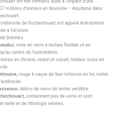
houart ont été formées suite à l’impact d’une
 207 millions d’années en Nouvelle – Aquitaine dans
hechouart.
la météorite de Rochechouart est appelé Astroblème
ite à l’érosion.
 de brèches :
baudus
, riche en verre à texture fluidale et en
qu’au centre de l’astroblème.
inées en chrome, nickel et cobalt, métaux issus en
oïde
ntoume
, rouge à cause de leur richesse en fer, métal
’astéroïde.
assenon
, débris de verre de teinte verdâtre.
chechouart
, contiennent peu de verre et sont
 taille et de lithologie variées.