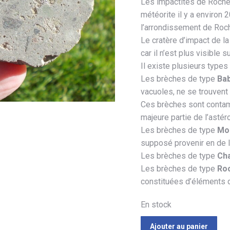
Les impactites de Rochec
météorite il y a environ
l’arrondissement de Roc
Le cratère d’impact de 
car il n’est plus visible su
Il existe plusieurs types
Les brèches de type
Ba
vacuoles, ne se trouvent 
Ces brèches sont contam
majeure partie de l’astér
Les brèches de type
Mo
supposé provenir en de l
Les brèches de type
Ch
Les brèches de type
Ro
constituées d’éléments de
En stock
Ajouter au panier