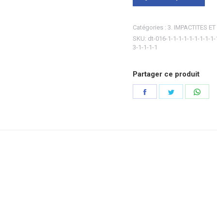
Catégories :
3. IMPACTITES ET
SKU:
dt-016-1-1-1-1-1-1-1-1-1-
3-1-1-1-1
Partager ce produit
Partager
Partager
Part
sur
sur
sur
Facebook
Twitter
Wha