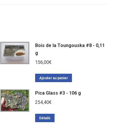
Bois de la Toungouska #8 - 0,11
g
156,00
€
Ajouter au panier
Pica Glass #3 - 106 g
254,40
€
Détails