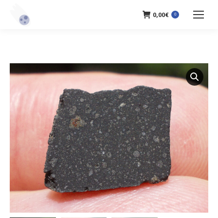
0,00
€
0