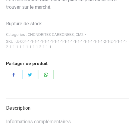
trouver sur le marché.
Rupture de stock
Catégories :
CHONDRITES CARBONEES
,
CM2
SKU:
dt-004-1-1-1-1-1-1-1-1-1-1-1-1-1-1-1-1-1-1-1-1-1-1-1-2-1-2-1-1-1-1-
2-1-1-1-1-1-1-1-1-1-2-1-1-1
Partager ce produit
Partager
Partager
Partager
sur
sur
sur
Facebook
Twitter
WhatsApp
Description
Informations complémentaires