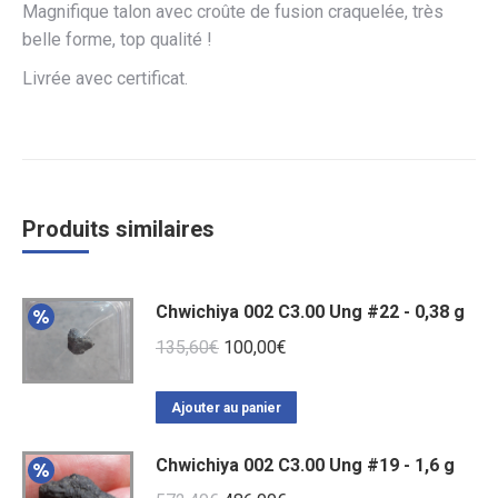
Magnifique talon avec croûte de fusion craquelée, très
belle forme, top qualité !
Livrée avec certificat.
Produits similaires
Chwichiya 002 C3.00 Ung #22 - 0,38 g
Le
Le
135,60
€
100,00
€
prix
prix
initial
actuel
Ajouter au panier
était :
est :
Chwichiya 002 C3.00 Ung #19 - 1,6 g
135,60€.
100,00€.