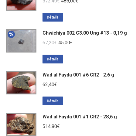
Le
Le
572,40
€
486,00
€
prix
prix
initial
actuel
Détails
était :
est :
Chwichiya 002 C3.00 Ung #13 - 0,19 g
572,40€.
486,00€.
Le
Le
67,20
€
45,00
€
prix
prix
initial
actuel
Détails
était :
est :
Wad al Fayda 001 #6 CR2 - 2.6 g
67,20€.
45,00€.
62,40
€
Détails
Wad al Fayda 001 #1 CR2 - 28,6 g
514,80
€