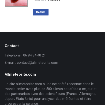
prix
prix
initial
actuel
Détails
était :
est :
188,40€.
142,80€.
Contact
Téléphone : 06 84 84 40 21
E-mail : contact@allmeteorite.com
Allmeteorite.com
Le site allmeteorite.com a une notoriété reconnue dans le
monde entier avec plus de 500 clients satisfaits à ce jour et
des partenariats avec des scientifiques (France, Allemagne,
Japon, États-Unis) pour analyser des météorites et faire
progresser la science.