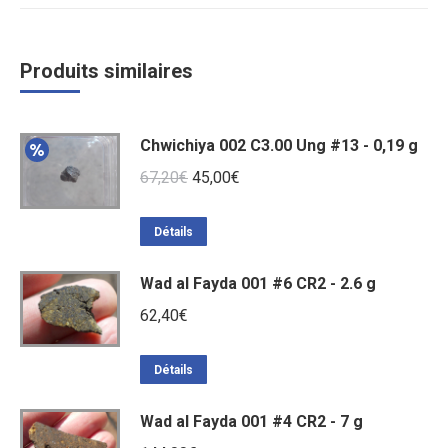
Produits similaires
Chwichiya 002 C3.00 Ung #13 - 0,19 g
Le
Le
67,20
€
45,00
€
prix
prix
initial
actuel
Détails
était :
est :
Wad al Fayda 001 #6 CR2 - 2.6 g
67,20€.
45,00€.
62,40
€
Détails
Wad al Fayda 001 #4 CR2 - 7 g