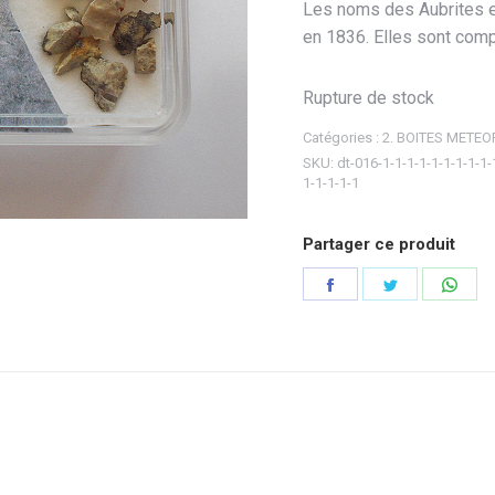
Les noms des Aubrites es
en 1836. Elles sont comp
Rupture de stock
Catégories :
2. BOITES METEO
SKU:
dt-016-1-1-1-1-1-1-1-1-1-
1-1-1-1-1
Partager ce produit
Partager
Partager
Part
sur
sur
sur
Facebook
Twitter
Wha