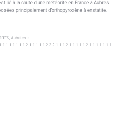
t lié à la chute d’une météorite en France à Aubres
osées principalement d’orthopyroxène à enstatite.
RITES
,
Aubrites
1-1-1-1-1-1-1-1-2-1-1-1-1-1-2-2-2-1-1-1-2-1-1-1-1-1-2-1-1-1-1-1-1-1-
ager
tsApp