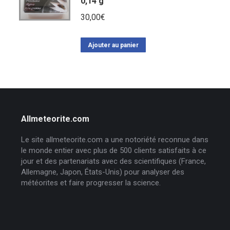
0,14 g
30,00
€
Ajouter au panier
Allmeteorite.com
Le site allmeteorite.com a une notoriété reconnue dans
le monde entier avec plus de 500 clients satisfaits à ce
jour et des partenariats avec des scientifiques (France,
Allemagne, Japon, États-Unis) pour analyser des
météorites et faire progresser la science.