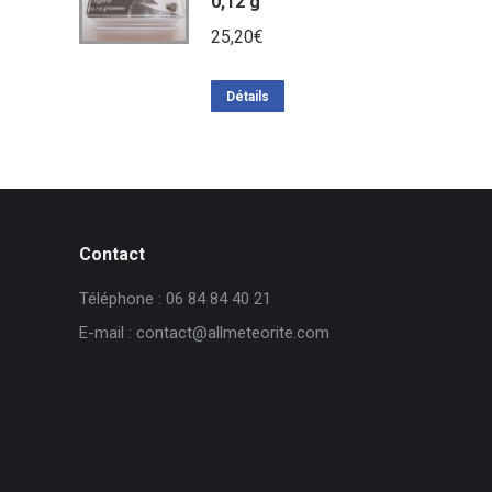
0,12 g
25,20
€
Détails
Contact
Téléphone : 06 84 84 40 21
E-mail : contact@allmeteorite.com