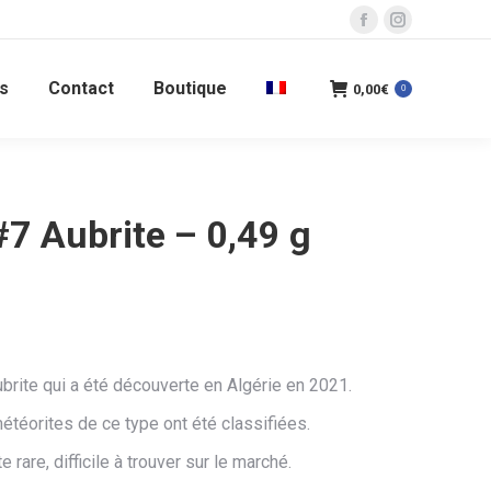
La
La
page
page
s
Contact
Boutique
Facebook
Instagram
0,00
€
0
s'ouvre
s'ouvre
dans
dans
une
une
nouvelle
nouvelle
7 Aubrite – 0,49 g
fenêtre
fenêtre
ubrite qui a été découverte en Algérie en 2021.
étéorites de ce type ont été classifiées.
 rare, difficile à trouver sur le marché.