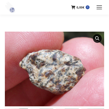
0,00
€
0