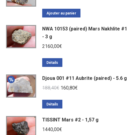
Ajouter au panier
NWA 10153 (paired) Mars Nakhlite #1
- 3 g
2160,00
€
Détails
Djoua 001 #11 Aubrite (paired) - 5.6 g
Le
Le
188,40
€
160,80
€
prix
prix
initial
actuel
Détails
était :
est :
TISSINT Mars #2 - 1,57 g
188,40€.
160,80€.
1440,00
€