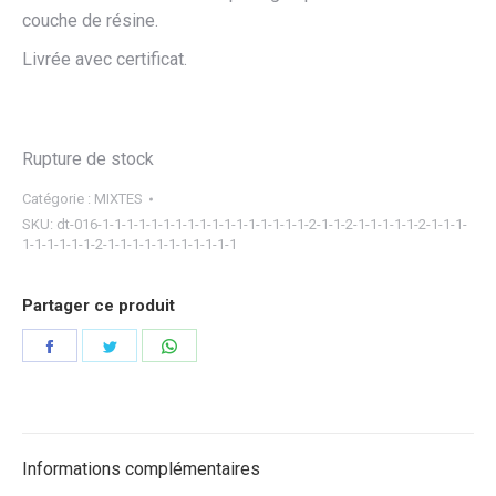
couche de résine.
Livrée avec certificat.
Rupture de stock
Catégorie :
MIXTES
SKU:
dt-016-1-1-1-1-1-1-1-1-1-1-1-1-1-1-1-1-1-2-1-1-2-1-1-1-1-1-2-1-1-1-
1-1-1-1-1-1-2-1-1-1-1-1-1-1-1-1-1-1
Partager ce produit
Partager
Partager
Partager
sur
sur
sur
Facebook
Twitter
WhatsApp
Informations complémentaires