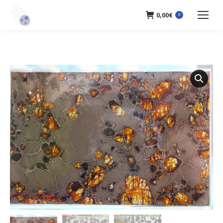
0,00
€
0