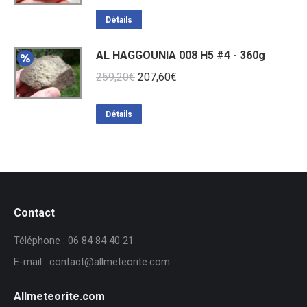
Détails
AL HAGGOUNIA 008 H5 #4 - 360g
Le
Le
259,20
€
207,60
€
prix
prix
initial
actuel
Détails
était :
est :
259,20€.
207,60€.
Contact
Téléphone : 06 84 84 40 21
E-mail : contact@allmeteorite.com
Allmeteorite.com