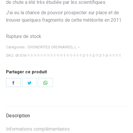
de chute a été très étudiée par les scientifiques.
J’ai eu la chance de pouvoir prospecter sur place et de
trouver quelques fragments de cette météorite en 2011.
Rupture de stock
Catégories :
CHONDRITES ORDINAIRES
,
L
SKU:
dt-016-1-1-1-1-1-1-1-1-1-1-1-1-1-1-1-1-1-2-1-1-2-1-2-1-3-1-1-1-1
Partager ce produit
Partager
Partager
Partager
sur
sur
sur
Facebook
Twitter
WhatsApp
Description
Informations complémentaires