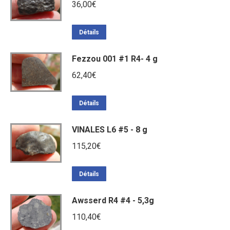
36,00
€
Détails
Fezzou 001 #1 R4- 4 g
62,40
€
Détails
VINALES L6 #5 - 8 g
115,20
€
Détails
Awsserd R4 #4 - 5,3g
110,40
€