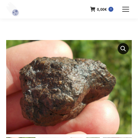
0,00
€
0