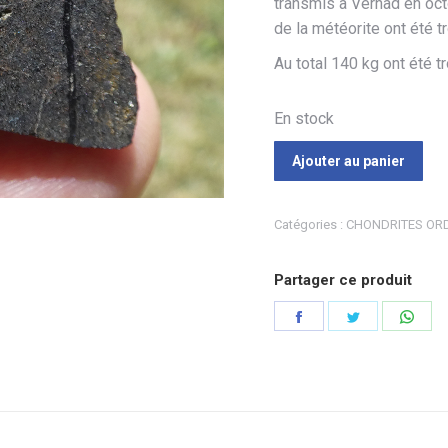
transmis à Vernad en oct
de la météorite ont été t
Au total 140 kg ont été t
En stock
Ajouter au panier
Catégories :
CHONDRITES ORD
Partager ce produit
Partager
Partager
Part
sur
sur
sur
Facebook
Twitter
Wha