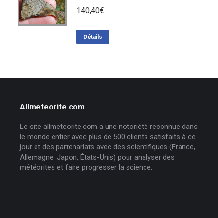
140,40
€
Détails
Allmeteorite.com
Le site allmeteorite.com a une notoriété reconnue dans
le monde entier avec plus de 500 clients satisfaits à ce
jour et des partenariats avec des scientifiques (France,
Allemagne, Japon, États-Unis) pour analyser des
météorites et faire progresser la science.