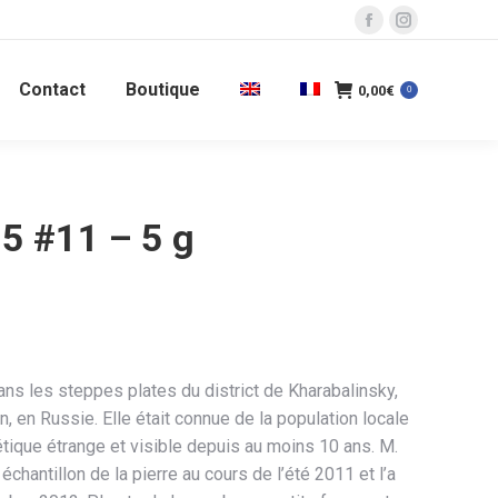
La
La
page
page
Contact
Boutique
Facebook
Instagram
0,00
€
0
s'ouvre
s'ouvre
dans
dans
une
une
nouvelle
nouvelle
H5 #11 – 5 g
fenêtre
fenêtre
ans les steppes plates du district de Kharabalinsky,
n, en Russie. Elle était connue de la population locale
ique étrange et visible depuis au moins 10 ans. M.
échantillon de la pierre au cours de l’été 2011 et l’a