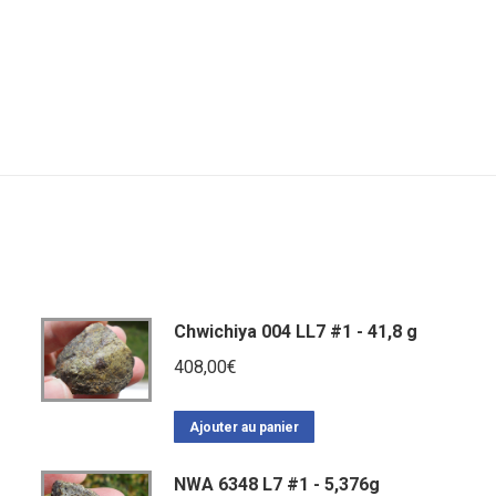
Chwichiya 004 LL7 #1 - 41,8 g
408,00
€
Ajouter au panier
NWA 6348 L7 #1 - 5,376g