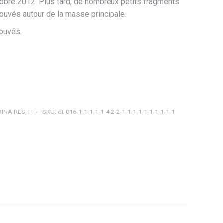
obre 2012. Plus tard, de nombreux petits fragments
rouvés autour de la masse principale.
rouvés.
INAIRES
,
H
SKU:
dt-016-1-1-1-1-1-4-2-2-1-1-1-1-1-1-1-1-1-1
ager
tsApp