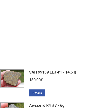
SAH 99159 LL3 #1 - 14,5 g
180,00
€
Détails
Awsserd R4 #7 - 6g