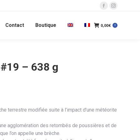
La
La
page
page
Contact
Boutique
Facebook
Instagram
0,00
€
0
s'ouvre
s'ouvre
dans
dans
une
une
nouvelle
nouvelle
#19 – 638 g
fenêtre
fenêtre
he terrestre modifiée suite à l’impact d’une météorite
une agglomération des retombés de poussières et de
que l’on appelle une brèche.