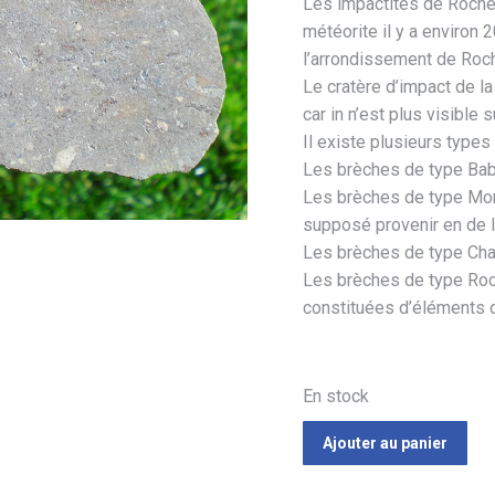
Les impactites de Rochec
météorite il y a environ
l’arrondissement de Roc
Le cratère d’impact de 
car in n’est plus visible s
Il existe plusieurs types
Les brèches de type Baba
Les brèches de type Mont
supposé provenir en de l
Les brèches de type Chas
Les brèches de type Roch
constituées d’éléments de
En stock
Ajouter au panier