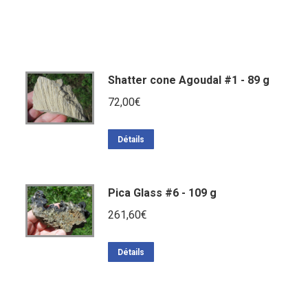
Shatter cone Agoudal #1 - 89 g
72,00
€
Détails
Pica Glass #6 - 109 g
261,60
€
Détails