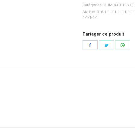
Catégories :
3. IMPACTITES ET
SKU:
dt-016-1-1-1-1-1-1-1-1-1-
1-1-1-1-1
Partager ce produit
Partager
Partager
Part
sur
sur
sur
Facebook
Twitter
Wha