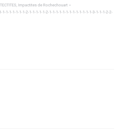
 TECTITES
,
Impactites de Rochechouart
1-1-1-1-1-1-1-1-2-1-1-1-1-1-2-1-1-1-1-1-1-1-1-1-1-1-1-1-3-1-1-1-2-2-
ager
tsApp