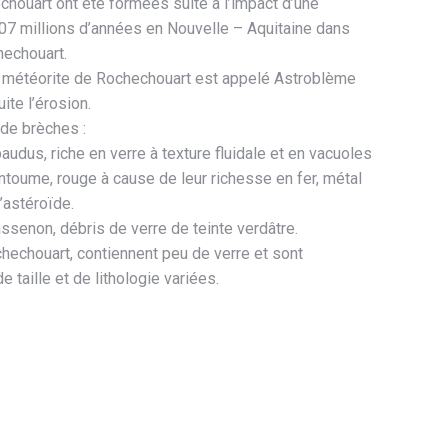
houart ont été formées suite à l’impact d’une
 207 millions d’années en Nouvelle – Aquitaine dans
hechouart.
la météorite de Rochechouart est appelé Astroblème
uite l’érosion.
 de brèches :
udus, riche en verre à texture fluidale et en vacuoles
oume, rouge à cause de leur richesse en fer, métal
’astéroïde.
senon, débris de verre de teinte verdâtre.
echouart, contiennent peu de verre et sont
 taille et de lithologie variées.