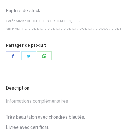
Rupture de stock
Catégories :
CHONDRITES ORDINAIRES
,
LL
SKU:
dt-016-1-1-1-1-1-1-1-1-1-1-1-1-1-1-1-1-1-2-1-1-1-1-1-2-3-2-1-1-1-1
Partager ce produit
Partager
Partager
Partager
sur
sur
sur
Facebook
Twitter
WhatsApp
Description
Informations complémentaires
Très beau talon avec chondres bleutés.
Livrée avec certificat.