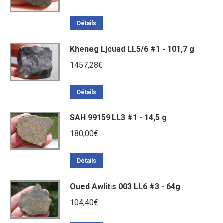
Détails
Kheneg Ljouad LL5/6 #1 - 101,7 g
1457,28
€
Détails
SAH 99159 LL3 #1 - 14,5 g
180,00
€
Détails
Oued Awlitis 003 LL6 #3 - 64g
104,40
€