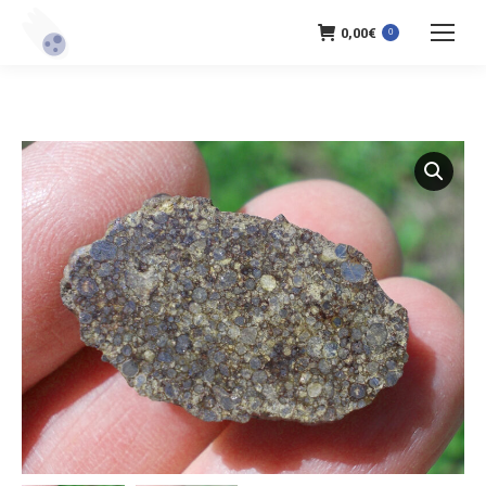
0,00
€
0