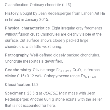
Classification: Ordinary chondrite (LL3)
History
: Bought by Jean Redelsperger from Lahcen Ait Ha
in Erfoud in January 2015.
Physical characteristics
: Eight irregular gray fragments
without fusion crust. Chondrules are clearly visible at the
surface. Cut surface shows closely packed large
chondrules, with little weathering.
Petrography
: Well-defined closely packed chondrules.
Chondrule mesostasis devitrified.
Geochemistry
: Olivine range Fa
Cr
O
in ferroan
5.8-39.6.
2
3
olivine 0.15±0.12 wt%. Orthopyroxene range Fs
6.1-14.0.
Classification
: LL3
Specimens
: 23.5 g at
CEREGE
. Main mass with Jean
Redelsperger. Another 804 g stone exists with the seller,
that is not accounted for here.