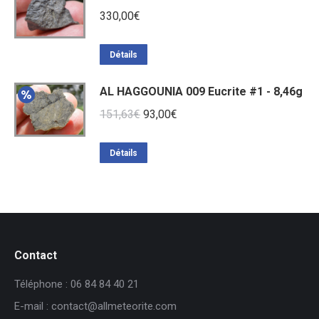
330,00
€
Détails
AL HAGGOUNIA 009 Eucrite #1 - 8,46g
Le
Le
151,63
€
93,00
€
prix
prix
initial
actuel
Détails
était :
est :
151,63€.
93,00€.
Contact
Téléphone : 06 84 84 40 21
E-mail : contact@allmeteorite.com