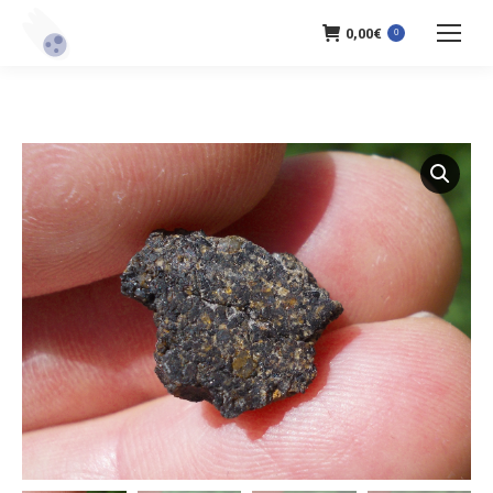
0,00
€
0