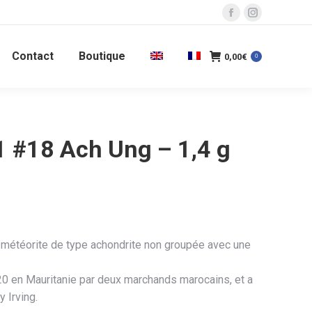
La
La
page
page
Contact
Boutique
Facebook
Instagram
0,00
€
0
s'ouvre
s'ouvre
dans
dans
une
une
nouvelle
nouvelle
 #18 Ach Ung – 1,4 g
fenêtre
fenêtre
météorite de type achondrite non groupée avec une
20 en Mauritanie par deux marchands marocains, et a
y Irving.