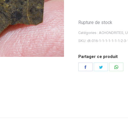
Rupture de stock
Catégories :
ACHONDRITES
,
U
SKU:
dt-016-1-1-1-1-1-1-1-2-3-
Partager ce produit
Partager
Partager
Part
sur
sur
sur
Facebook
Twitter
Wha