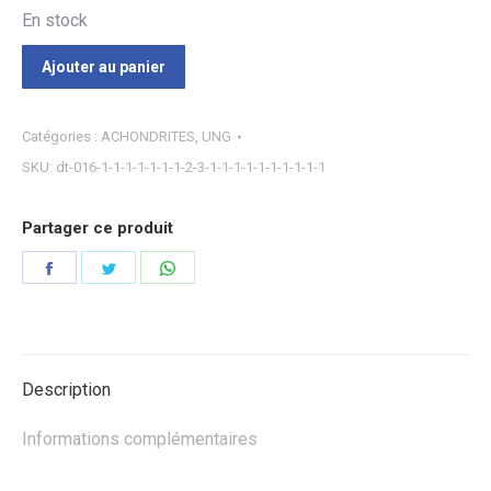
En stock
Ajouter au panier
Catégories :
ACHONDRITES
,
UNG
SKU:
dt-016-1-1-1-1-1-1-1-2-3-1-1-1-1-1-1-1-1-1-1
Partager ce produit
Partager
Partager
Partager
sur
sur
sur
Facebook
Twitter
WhatsApp
Description
Informations complémentaires