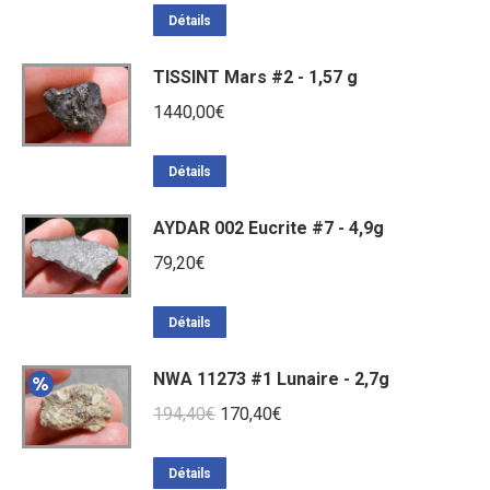
Détails
TISSINT Mars #2 - 1,57 g
1440,00
€
Détails
AYDAR 002 Eucrite #7 - 4,9g
79,20
€
Détails
NWA 11273 #1 Lunaire - 2,7g
Le
Le
194,40
€
170,40
€
prix
prix
initial
actuel
Détails