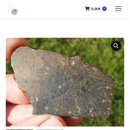
0,00
€
0