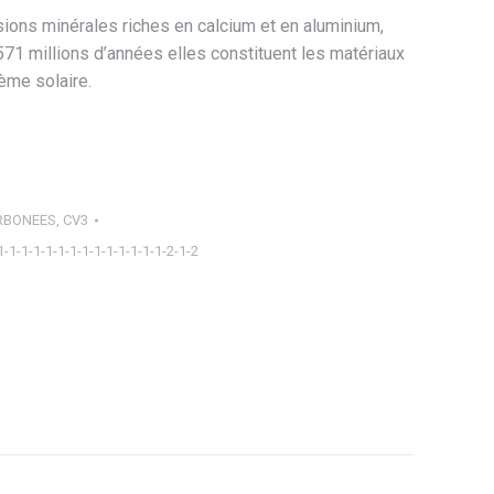
sions minérales riches en calcium et en aluminium,
571 millions d’années elles constituent les matériaux
ème solaire.
RBONEES
,
CV3
1-1-1-1-1-1-1-1-1-1-1-1-1-1-2-1-2
ager
tsApp