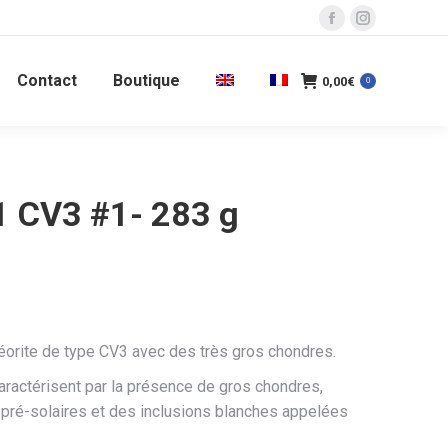
La
La
page
page
Contact
Boutique
Facebook
Instagram
0,00
€
0
s'ouvre
s'ouvre
dans
dans
une
une
nouvelle
nouvelle
 CV3 #1- 283 g
fenêtre
fenêtre
rite de type CV3 avec des très gros chondres.
ractérisent par la présence de gros chondres,
pré-solaires et des inclusions blanches appelées