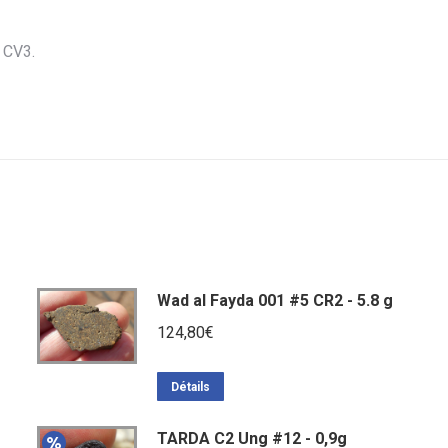
 CV3.
Wad al Fayda 001 #5 CR2 - 5.8 g
124,80
€
Détails
TARDA C2 Ung #12 - 0,9g