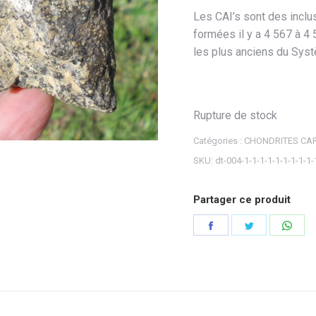
Les CAI’s sont des inclu
formées il y a 4 567 à 4 
les plus anciens du Syst
Rupture de stock
Catégories :
CHONDRITES CA
SKU:
dt-004-1-1-1-1-1-1-1-1-1-
Partager ce produit
Partager
Partager
Part
sur
sur
sur
Facebook
Twitter
Wha