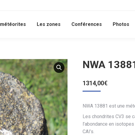
 météorites
Les zones
Conférences
Photos
NWA 13881
1314,00
€
NWA 13881 est une météo
Les chondrites CV3 se ca
l’abondance en isotopes 
CAI’s.