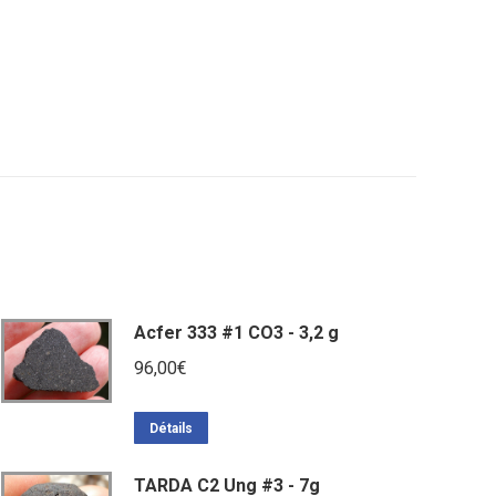
Acfer 333 #1 CO3 - 3,2 g
96,00
€
Détails
TARDA C2 Ung #3 - 7g