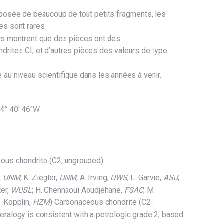
posée de beaucoup de tout petits fragments, les
es sont rares.
s montrent que des pièces ont
des
drites CI, et
d’autres pièces
des valeurs
de
type
 au niveau scientifique dans les années à venir.
° 40′ 46″W
eous chondrite (C2, ungrouped)
,
UNM
; K. Ziegler,
UNM
; A. Irving,
UWS
; L. Garvie,
ASU
;
ter,
WUSL
; H. Chennaoui Aoudjehane,
FSAC
; M.
t-Kopplin,
HZM
) Carbonaceous chondrite (C2-
eralogy is consistent with a petrologic grade 2, based