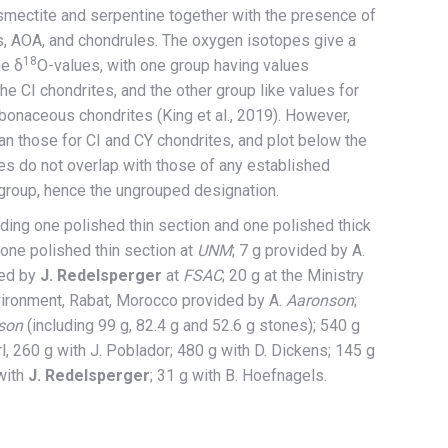
mectite and serpentine together with the presence of
s, AOA, and chondrules. The oxygen isotopes give a
18
he δ
O-values, with one group having values
e CI chondrites, and the other group like values for
bonaceous chondrites (King et al., 2019). However,
an those for CI and CY chondrites, and plot below the
es do not overlap with those of any established
group, hence the ungrouped designation.
luding one polished thin section and one polished thick
 one polished thin section at
UNM
; 7 g provided by A.
ded by
J. Redelsperger
at
FSAC
; 20 g at the Ministry
vironment, Rabat, Morocco provided by A.
Aaronson
;
son
(including 99 g, 82.4 g and 52.6 g stones); 540 g
l, 260 g with J. Poblador; 480 g with D. Dickens; 145 g
with
J. Redelsperger
; 31 g with B. Hoefnagels.