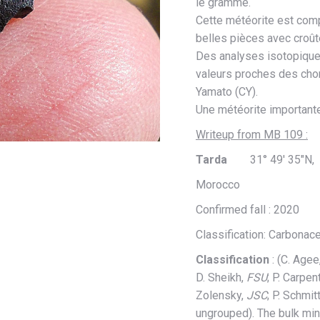
le gramme.
Cette météorite est com
belles pièces avec croût
Des analyses isotopique
valeurs
proches
des chon
Yamato (CY)
.
Une météorite importante
Writeup from MB 109 :
Tarda
31° 49′ 35″N, 4
Morocco
Confirmed fall : 2020
Classification: Carbonac
Classification
: (C. Agee
D. Sheikh,
FSU
; P. Carpen
Zolensky,
JSC
; P. Schmit
ungrouped). The bulk min