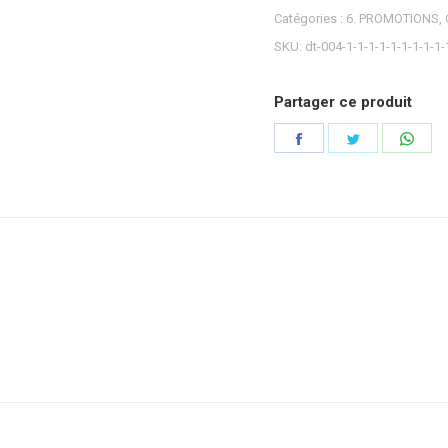
Catégories :
6. PROMOTIONS
,
SKU:
dt-004-1-1-1-1-1-1-1-1-1-
Partager ce produit
Partager
Partager
Part
sur
sur
sur
Facebook
Twitter
Wha