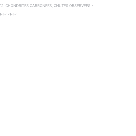
C2
,
CHONDRITES CARBONEES
,
CHUTES OBSERVEES
1-1-1-1-1-1
ager
tsApp