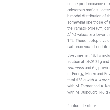
on the predominance of s
anhydrous mafic silicate
bimodal distribution of t
somewhat like those of th
the Yamato-type (CY) car
17
Δ
O values are lower th
TFL. These isotopic valu
carbonaceous chondrite 
Specimens
: 18.4 g inc
section at
UWB
; 21g and
Aaronson
and 6 g provi
of Energy, Mines and En
total 628 g with A.
Aaron
with M. Farmer and A. Kar
with M. Oulkouch; 146 g 
Rupture de stock