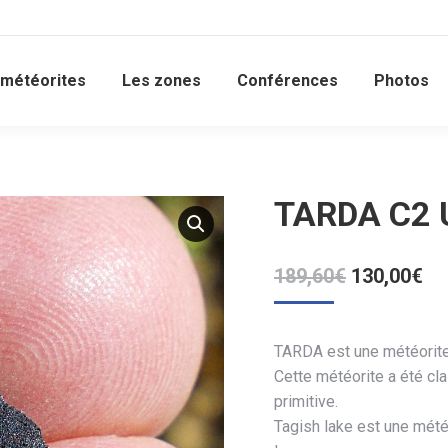
 météorites
Les zones
Conférences
Photos
TARDA C2 
Le
Le
189,60
€
130,00
€
prix
pri
initial
ac
était :
est
TARDA est une météorite
Cette météorite a été cl
189,60€.
13
primitive.
Tagish lake est une mét