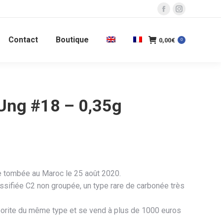
La
La
page
page
Contact
Boutique
Facebook
Instagram
0,00
€
0
s'ouvre
s'ouvre
dans
dans
une
une
nouvelle
nouvelle
Ung #18 – 0,35g
fenêtre
fenêtre
x
tuel
 :
 tombée au Maroc le 25 août 2020.
assifiée C2 non groupée, un type rare de carbonée très
0,00€.
éorite du même type et se vend à plus de 1000 euros