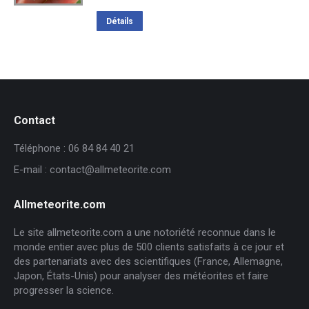
prix
prix
initial
actuel
Détails
était :
est :
151,63€.
93,00€.
Contact
Téléphone : 06 84 84 40 21
E-mail : contact@allmeteorite.com
Allmeteorite.com
Le site allmeteorite.com a une notoriété reconnue dans le
monde entier avec plus de 500 clients satisfaits à ce jour et
des partenariats avec des scientifiques (France, Allemagne,
Japon, États-Unis) pour analyser des météorites et faire
progresser la science.