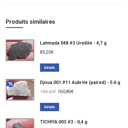
Produits similaires
Lahmada 048 #3 Ureilite - 4,7 g
85,20
€
Détails
Djoua 001 #11 Aubrite (paired) - 5.6 g
Le
Le
188,40
€
160,80
€
prix
prix
initial
actuel
Détails
était :
est :
TICHIYA 003 #3 - 0,4 g
188,40€.
160,80€.