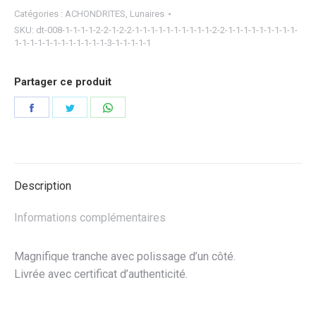
Catégories :
ACHONDRITES
,
Lunaires
SKU:
dt-008-1-1-1-1-2-2-1-2-2-1-1-1-1-1-1-1-1-1-1-2-2-1-1-1-1-1-1-1-1-1-
1-1-1-1-1-1-1-1-1-1-1-1-3-1-1-1-1-1
Partager ce produit
Partager
Partager
Partager
sur
sur
sur
Facebook
Twitter
WhatsApp
Description
Informations complémentaires
Magnifique tranche avec polissage d’un côté.
Livrée avec certificat d’authenticité.