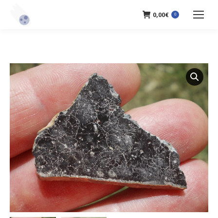
0,00
€
0