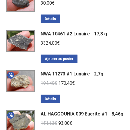
30,00
€
Détails
NWA 10461 #2 Lunaire - 17,3 g
3324,00
€
Ajouter au panier
NWA 11273 #1 Lunaire - 2,7g
Le
Le
194,40
€
170,40
€
prix
prix
initial
actuel
Détails
était :
est :
AL HAGGOUNIA 009 Eucrite #1 - 8,46g
194,40€.
170,40€.
Le
Le
151,63
€
93,00
€