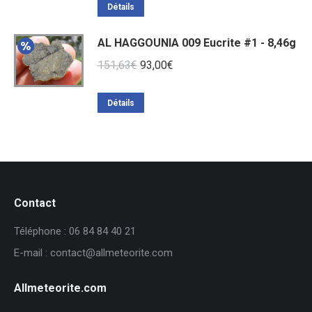
Détails
AL HAGGOUNIA 009 Eucrite #1 - 8,46g
Le
Le
151,63
€
93,00
€
prix
prix
initial
actuel
Détails
était :
est :
151,63€.
93,00€.
Contact
Téléphone : 06 84 84 40 21
E-mail : contact@allmeteorite.com
Allmeteorite.com