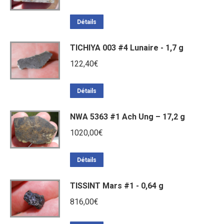
prix
prix
initial
actuel
Détails
était :
est :
TICHIYA 003 #4 Lunaire - 1,7 g
188,40€.
160,80€.
122,40
€
Détails
NWA 5363 #1 Ach Ung – 17,2 g
1020,00
€
Détails
TISSINT Mars #1 - 0,64 g
816,00
€