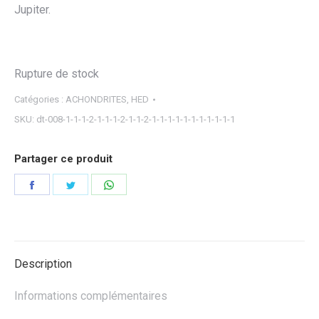
Jupiter.
Rupture de stock
Catégories :
ACHONDRITES
,
HED
SKU:
dt-008-1-1-1-2-1-1-1-2-1-1-2-1-1-1-1-1-1-1-1-1-1-1
Partager ce produit
Partager
Partager
Partager
sur
sur
sur
Facebook
Twitter
WhatsApp
Description
Informations complémentaires