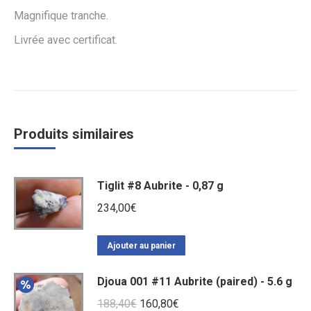
Magnifique tranche.
Livrée avec certificat.
Produits similaires
Tiglit #8 Aubrite - 0,87 g
234,00
€
Ajouter au panier
Djoua 001 #11 Aubrite (paired) - 5.6 g
Le
Le
188,40
€
160,80
€