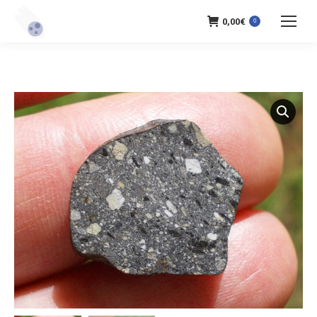
0,00
€
0