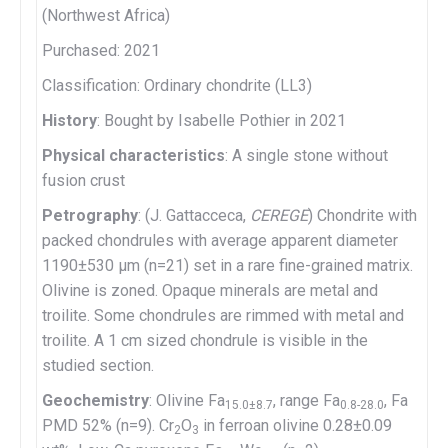
(Northwest Africa)
Purchased: 2021
Classification: Ordinary chondrite (LL3)
History
: Bought by Isabelle Pothier in 2021
Physical characteristics
: A single stone without
fusion crust
Petrography
: (J. Gattacceca,
CEREGE
) Chondrite with
packed chondrules with average apparent diameter
1190±530 µm (n=21) set in a rare fine-grained matrix.
Olivine is zoned. Opaque minerals are metal and
troilite. Some chondrules are rimmed with metal and
troilite. A 1 cm sized chondrule is visible in the
studied section.
Geochemistry
: Olivine Fa
, range Fa
, Fa
15.0±8.7
0.8-28.0
PMD 52% (n=9). Cr
O
in ferroan olivine 0.28±0.09
2
3