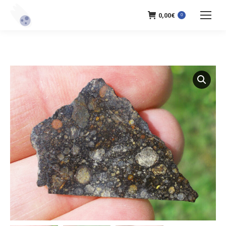
0,00
€
0