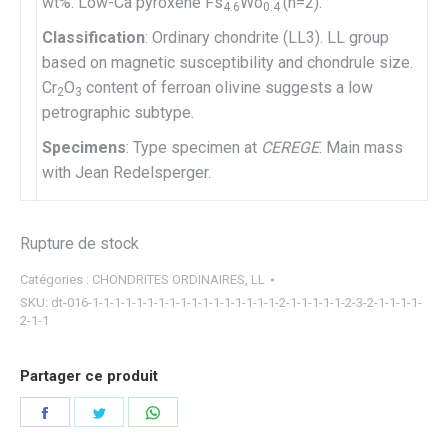
wt%. Low-Ca pyroxene Fs
Wo
(n=2).
4.6
0.4
Classification
: Ordinary chondrite (LL3). LL group
based on magnetic susceptibility and chondrule size.
Cr
O
content of ferroan olivine suggests a low
2
3
petrographic subtype.
Specimens
: Type specimen at
CEREGE
. Main mass
with Jean Redelsperger.
Rupture de stock
Catégories :
CHONDRITES ORDINAIRES
,
LL
SKU:
dt-016-1-1-1-1-1-1-1-1-1-1-1-1-1-1-1-1-1-2-1-1-1-1-1-2-3-2-1-1-1-1-
2-1-1
Partager ce produit
Partager
Partager
Partager
sur
sur
sur