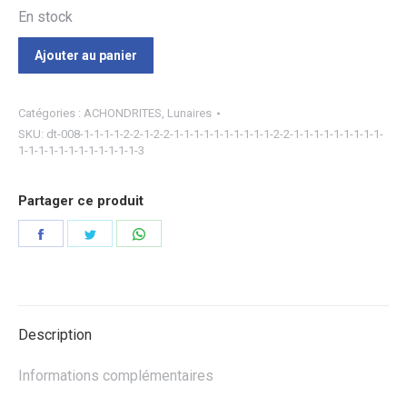
En stock
Ajouter au panier
Catégories :
ACHONDRITES
,
Lunaires
SKU:
dt-008-1-1-1-1-2-2-1-2-2-1-1-1-1-1-1-1-1-1-1-2-2-1-1-1-1-1-1-1-1-1-
1-1-1-1-1-1-1-1-1-1-1-1-3
Partager ce produit
Partager
Partager
Partager
sur
sur
sur
Facebook
Twitter
WhatsApp
Description
Informations complémentaires