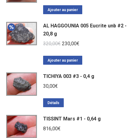
Ajouter au panier
AL HAGGOUNIA 005 Eucrite unb #2 -
20,8 g
Le
Le
320,00
€
230,00
€
prix
prix
initial
actuel
Ajouter au panier
était :
est :
TICHIYA 003 #3 - 0,4 g
320,00€.
230,00€.
30,00
€
Détails
TISSINT Mars #1 - 0,64 g
816,00
€