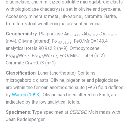
plagioclase, and mm-sized poikilitic microgabbroic clasts
with plagioclase chadacrysts set in olivine and pyroxene.
Accessory minerals: metal, ulvöspinel, chromite. Barite,
from terrestrial weathering, is present as veins.
Geochemistry
: Plagioclase An
Ab
Or
93.4±2.7
6.3±2.5
0.2±0.2
(n=4). Olivine (altered) Fo
, FeO/MnO=143.4,
43.5±5.9
analytical totals 90.9±2.2 (n=9). Orthopyroxene
Fs
Wo
, Fs
Wo
, FeO/MnO = 50.8 (n=2).
26.0
9.0
16.3
36.9
Chromite Cr#=0.73 (n=1).
Classification
: Lunar (anorthosite). Contains
microgabbroic clasts. Olivine, pigeonite and plagioclase
are within the ferroan anorthositic suite (FAS) field defined
by
Warren (1993)
. Olivine has been altered on Earth, as
indicated by the low analytical totals.
Specimens
: Type specimen at
CEREGE
. Main mass with
Jean Redelsperger.