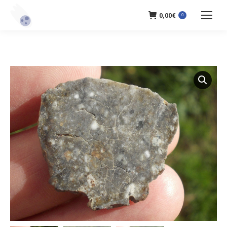
0,00
€
0