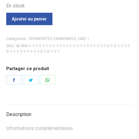
En stock
Ajouter au panier
Catégories :
CHONDRITES CARBONEES
,
CM2
SKU:
dt-004-1-1-1-1-1-1-1-1-1-1-1-1-1-1-1-1-1-1-1-1-1-1-1-2-1-2-1-1-1-1-
2-1-1-1-1-1-1-1-1-1-2-1-2-1-1-1
Partager ce produit
Partager
Partager
Partager
sur
sur
sur
Facebook
Twitter
WhatsApp
Description
Informations complémentaires