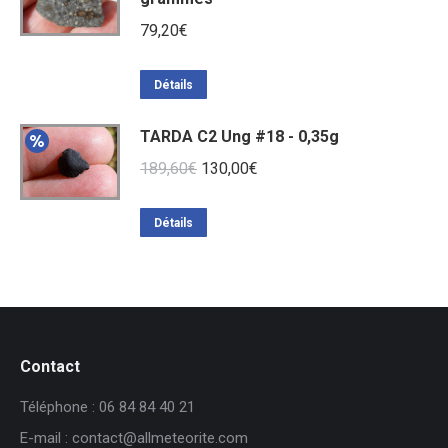
79,20
€
Détails
TARDA C2 Ung #18 - 0,35g
Le
Le
189,60
€
130,00
€
prix
prix
initial
actuel
Détails
était :
est :
189,60€.
130,00€.
Contact
Téléphone : 06 84 84 40 21
E-mail : contact@allmeteorite.com