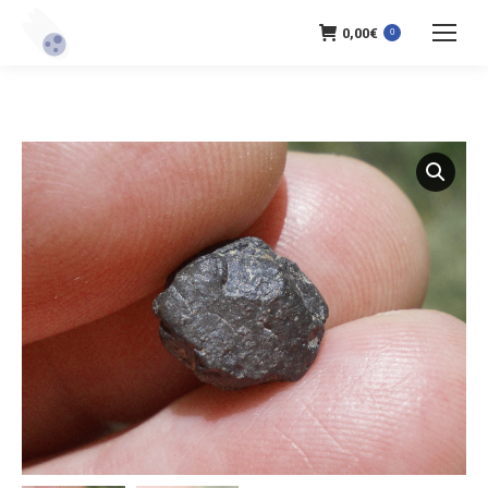
0,00
€
0