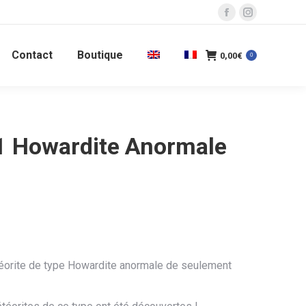
La
La
page
page
Contact
Boutique
Facebook
Instagram
0,00
€
0
s'ouvre
s'ouvre
dans
dans
une
une
nouvelle
nouvelle
 Howardite Anormale
fenêtre
fenêtre
orite de type Howardite anormale de seulement