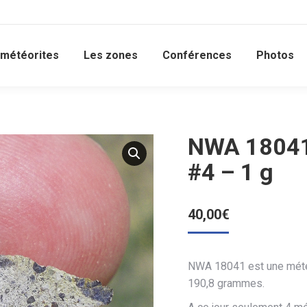
 météorites
Les zones
Conférences
Photos
NWA 18041
#4 – 1 g
40,00
€
NWA 18041 est une mété
190,8 grammes.