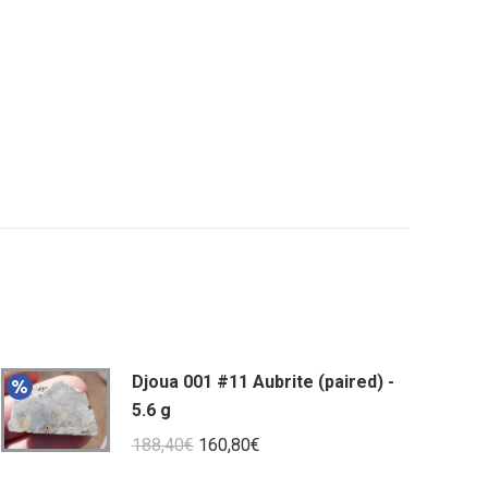
Djoua 001 #11 Aubrite (paired) -
5.6 g
Le
Le
188,40
€
160,80
€
prix
prix