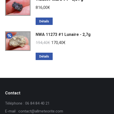
816,00
€
Détails
NWA 11273 #1 Lunaire - 2,7g
Le
Le
194,40
€
170,40
€
prix
prix
initial
actuel
Détails
était :
est :
194,40€.
170,40€.
Contact
Téléphone : 06 84 84 40 21
E-mail : contact@allmeteorite.com