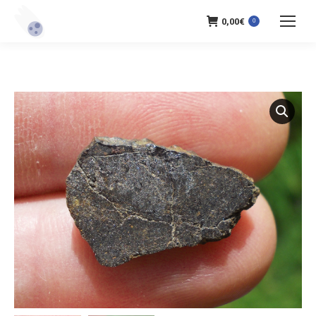
0,00
€
0