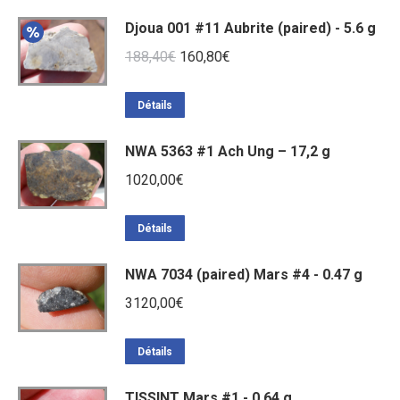
Djoua 001 #11 Aubrite (paired) - 5.6 g
Le
Le
188,40
€
160,80
€
prix
prix
initial
actuel
Détails
était :
est :
NWA 5363 #1 Ach Ung – 17,2 g
188,40€.
160,80€.
1020,00
€
Détails
NWA 7034 (paired) Mars #4 - 0.47 g
3120,00
€
Détails
TISSINT Mars #1 - 0,64 g