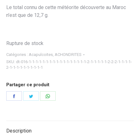
Le total connu de cette météorite découverte au Maroc
n’est que de 12,7 g.
Rupture de stock
Catégories :
Acapulcoïtes
,
ACHONDRITES
SKU:
dt-016-1-1-1-1-1-1-1-1-1-1-1-1-1-1-1-1-1-2-1-1-1-1-1-2-2-2-1-1-1-1-
2-1-1-1-1-1-1-1-1-1-1
Partager ce produit
Partager
Partager
Partager
sur
sur
sur
Facebook
Twitter
WhatsApp
Description