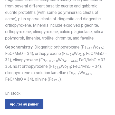
from several different basaltic eucrite and gabbroic
eucrite protoliths (with some polymineralic clasts of
same), plus sparse clasts of diogenite and diogenitic
orthopyroxene. Minerals include exsolved pigeonite,
orthopyroxene, clinopyroxene, calcic plagioclase, silica
polymorph, ilmenite, troilite, chromite, and fayalite.
Geochemistry
: Diogenitic orthopyroxene (Fs
Wo
;
24.1
1.5
FeO/MnO = 34), orthopyroxene (Fs
Wo
; FeO/MnO =
49.9
2.5
31), clinopyroxene (Fs
Wo
; FeO/MnO = 32-
20.8-25.8
45.1-44.6
35), host orthopyroxene (Fs
Wo
; FeO/MnO = 34),
61.6
1.8
clinopyroxene exsolution lamellae (Fs
Wo
;
21.6
43.8
FeO/MnO = 34), olivine (Fa
).
92.7
En stock
Ajouter au panier