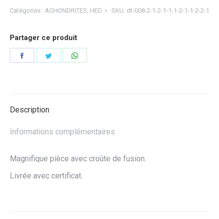
Catégories :
ACHONDRITES
,
HED
SKU:
dt-008-2-1-2-1-1-1-2-1-1-2-2-1
Partager ce produit
Partager
Partager
Partager
sur
sur
sur
Facebook
Twitter
WhatsApp
Description
Informations complémentaires
Magnifique pièce avec croûte de fusion.
Livrée avec certificat.