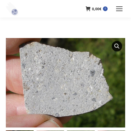
0,00
€
0