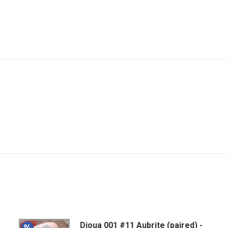
Djoua 001 #11 Aubrite (paired) -