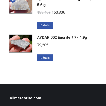
5.6 g
Le
Le
188,40
€
160,80
€
prix
prix
initial
actuel
Détails
était :
est :
AYDAR 002 Eucrite #7 - 4,9g
188,40€.
160,80€.
79,20
€
Détails
Allmeteorite.com