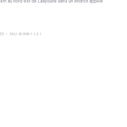
0 km au nord-est de Laâyoune dans un endroit appelé
ED
SKU:
dt-008-1-1-2-1
ager
tsApp