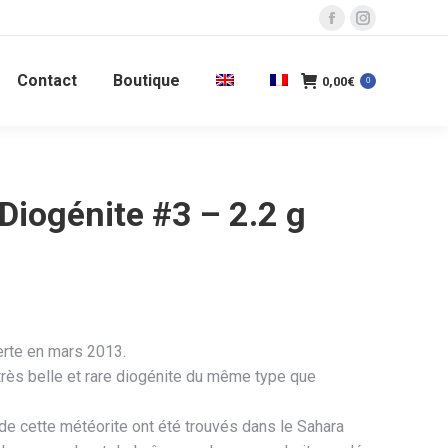
La
La
page
page
Contact
Boutique
Facebook
Instagram
0,00
€
0
s'ouvre
s'ouvre
dans
dans
une
une
nouvelle
nouvelle
iogénite #3 – 2.2 g
fenêtre
fenêtre
rte en mars 2013.
très belle et rare diogénite du même type que
e cette météorite ont été trouvés dans le Sahara