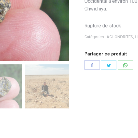
Occidental à environ 10
Chwichiya.
Rupture de stock
Catégories :
ACHONDRITES
,
H
Partager ce produit
Partager
Partager
Part
sur
sur
sur
Facebook
Twitter
Wha