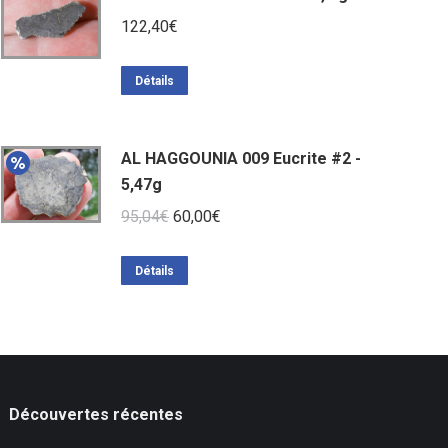
122,40
€
Détails
AL HAGGOUNIA 009 Eucrite #2 -
5,47g
Le
Le
95,04
€
60,00
€
prix
prix
initial
actuel
Détails
était :
est :
95,04€.
60,00€.
Découvertes récentes