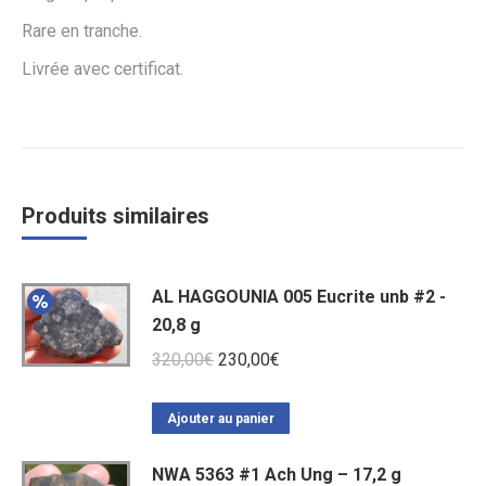
Rare en tranche.
Livrée avec certificat.
Produits similaires
AL HAGGOUNIA 005 Eucrite unb #2 -
20,8 g
Le
Le
320,00
€
230,00
€
prix
prix
initial
actuel
Ajouter au panier
était :
est :
NWA 5363 #1 Ach Ung – 17,2 g
320,00€.
230,00€.