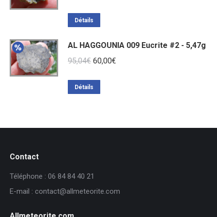
Détails
AL HAGGOUNIA 009 Eucrite #2 - 5,47g
Le
Le
95,04
€
60,00
€
prix
prix
initial
actuel
Détails
était :
est :
95,04€.
60,00€.
Contact
Téléphone : 06 84 84 40 21
E-mail : contact@allmeteorite.com
Allmeteorite.com