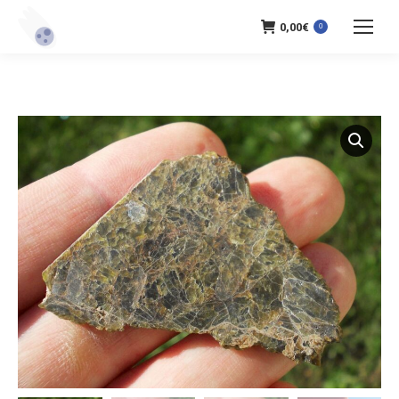
0,00
€
0