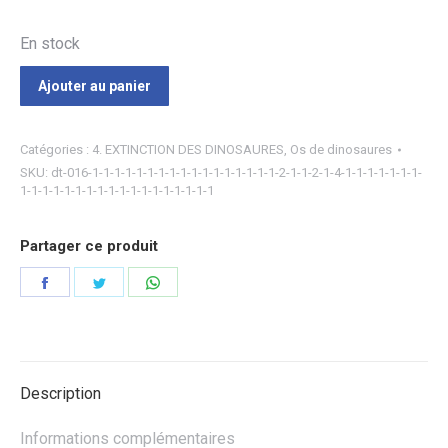
En stock
Ajouter au panier
Catégories :
4. EXTINCTION DES DINOSAURES
,
Os de dinosaures
SKU:
dt-016-1-1-1-1-1-1-1-1-1-1-1-1-1-1-1-1-1-2-1-1-2-1-4-1-1-1-1-1-1-1-
1-1-1-1-1-1-1-1-1-1-1-1-1-1-1-1-1-1
Partager ce produit
Partager
Partager
Partager
sur
sur
sur
Facebook
Twitter
WhatsApp
Description
Informations complémentaires