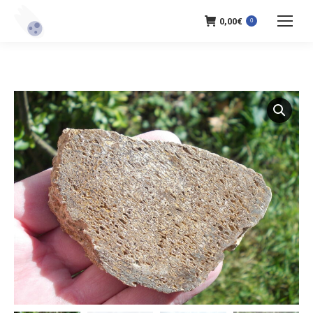
0,00
€
0