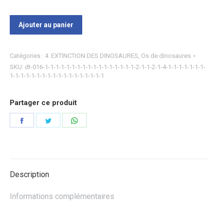
Ajouter au panier
Catégories :
4. EXTINCTION DES DINOSAURES
,
Os de dinosaures
SKU:
dt-016-1-1-1-1-1-1-1-1-1-1-1-1-1-1-1-1-1-2-1-1-2-1-4-1-1-1-1-1-1-1-
1-1-1-1-1-1-1-1-1-1-1-1-1-1-1-1-1-1
Partager ce produit
Partager
Partager
Partager
sur
sur
sur
Facebook
Twitter
WhatsApp
Description
Informations complémentaires