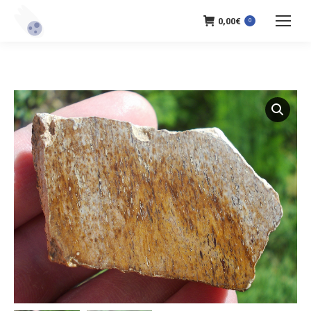
0,00
€
0