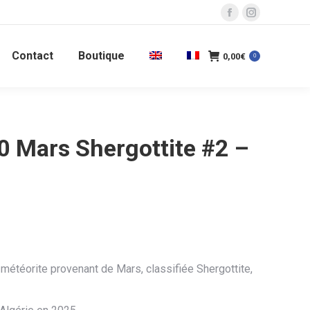
La
La
page
page
Contact
Boutique
Facebook
Instagram
0,00
€
0
s'ouvre
s'ouvre
dans
dans
une
une
nouvelle
nouvelle
0 Mars Shergottite #2 –
fenêtre
fenêtre
 météorite provenant de Mars, classifiée Shergottite,