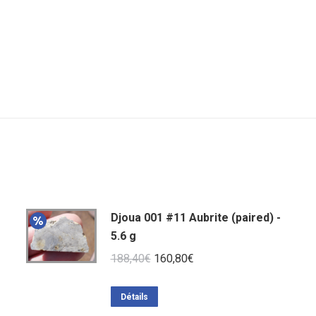
Djoua 001 #11 Aubrite (paired) -
5.6 g
Le
Le
188,40
€
160,80
€
prix
prix
initial
actuel
Détails