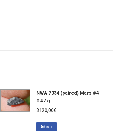
NWA 7034 (paired) Mars #4 -
0.47 g
3120,00
€
Détails