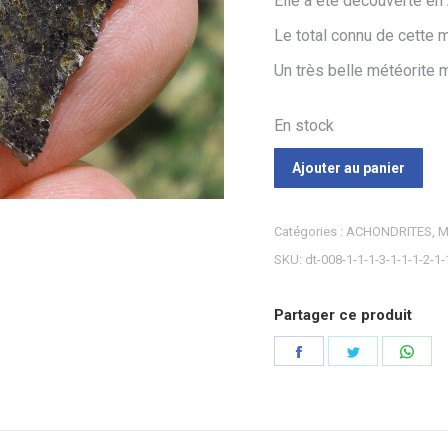
Elle a été découverte en
Le total connu de cette 
Un très belle météorite 
En stock
Ajouter au panier
Catégories :
ACHONDRITES
,
M
SKU:
dt-008-1-1-1-3-1-1-1-2-1-
Partager ce produit
Partager
Partager
Part
sur
sur
sur
Facebook
Twitter
Wha