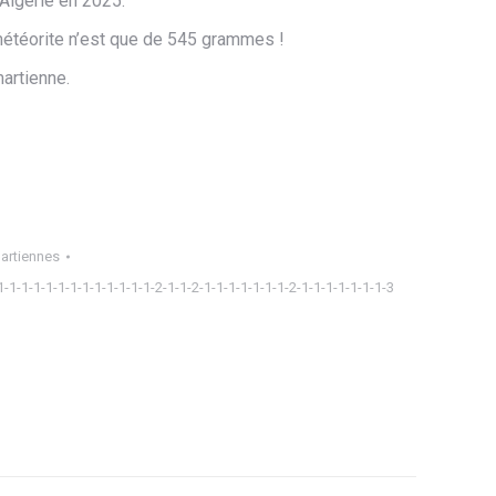
 Algérie en 2025.
météorite n’est que de 545 grammes !
martienne.
artiennes
1-1-1-1-1-1-1-1-1-1-1-1-1-2-1-1-2-1-1-1-1-1-1-1-2-1-1-1-1-1-1-1-3
ager
tsApp