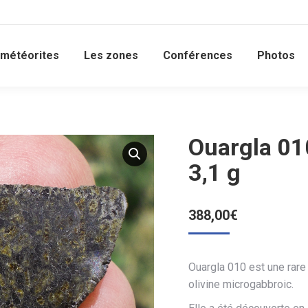
 météorites
Les zones
Conférences
Photos
Ouargla 01
3,1 g
388,00
€
Ouargla 010 est une rare
olivine microgabbroic.