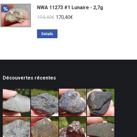
NWA 11273 #1 Lunaire - 2,7g
Le
Le
194,40
€
170,40
€
prix
prix
initial
actuel
Détails
était :
est :
194,40€.
170,40€.
Découvertes récentes