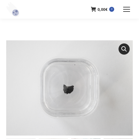
0,00
€
0