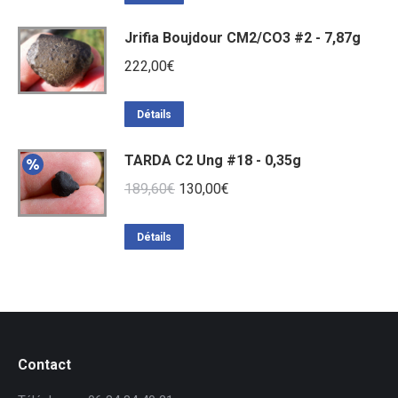
Jrifia Boujdour CM2/CO3 #2 - 7,87g
222,00
€
Détails
TARDA C2 Ung #18 - 0,35g
Le
Le
189,60
€
130,00
€
prix
prix
initial
actuel
Détails
était :
est :
189,60€.
130,00€.
Contact