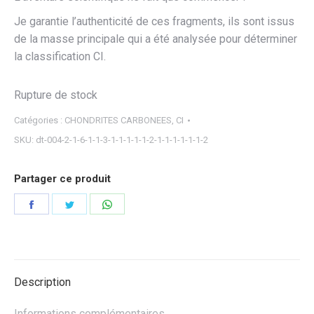
Je garantie l’authenticité de ces fragments, ils sont issus
de la masse principale qui a été analysée pour déterminer
la classification CI.
Rupture de stock
Catégories :
CHONDRITES CARBONEES
,
CI
SKU:
dt-004-2-1-6-1-1-3-1-1-1-1-1-2-1-1-1-1-1-1-2
Partager ce produit
Partager
Partager
Partager
sur
sur
sur
Facebook
Twitter
WhatsApp
Description
Informations complémentaires