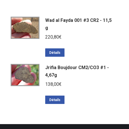
Wad al Fayda 001 #3 CR2 - 11,5
g
220,80
€
Détails
Jrifia Boujdour CM2/CO3 #1 -
4,67g
138,00
€
Détails