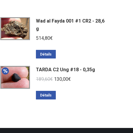
Wad al Fayda 001 #1 CR2 - 28,6
g
514,80
€
Détails
TARDA C2 Ung #18 - 0,35g
Le
Le
189,60
€
130,00
€
prix
prix
initial
actuel
Détails
était :
est :
189,60€.
130,00€.