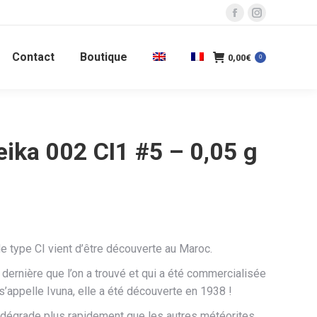
La
La
page
page
Contact
Boutique
Facebook
Instagram
0,00
€
0
s'ouvre
s'ouvre
dans
dans
une
une
nouvelle
nouvelle
ika 002 CI1 #5 – 0,05 g
fenêtre
fenêtre
e type CI vient d’être découverte au Maroc.
la dernière que l’on a trouvé et qui a été commercialisée
s’appelle Ivuna, elle a été découverte en 1938 !
 dégrade plus rapidement que les autres météorites,