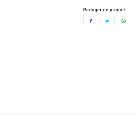
Partager ce produit
Partager
Partager
Part
sur
sur
sur
Facebook
Twitter
Wha