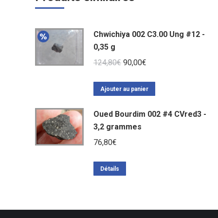
Chwichiya 002 C3.00 Ung #12 -
0,35 g
Le
Le
124,80
€
90,00
€
prix
prix
initial
actuel
Ajouter au panier
était :
est :
Oued Bourdim 002 #4 CVred3 -
124,80€.
90,00€.
3,2 grammes
76,80
€
Détails